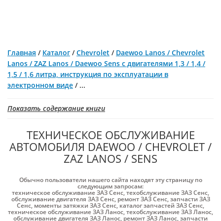
Главная
/
Каталог
/
Chevrolet
/
Daewoo Lanos / Chevrolet
Lanos / ZAZ Lanos / Daewoo Sens c двигателями 1,3 / 1,4 /
1,5 / 1,6 литра, инструкция по эксплуатации в
электронном виде
/
...
Показать содержание книги
ТЕХНИЧЕСКОЕ ОБСЛУЖИВАНИЕ
АВТОМОБИЛЯ DAEWOO / CHEVROLET /
ZAZ LANOS / SENS
Обычно пользователи нашего сайта находят эту страницу по
следующим запросам:
техническое обслуживание ЗАЗ Cенс
,
техобслуживание ЗАЗ Cенс
,
обслуживание двигателя ЗАЗ Cенс
,
ремонт ЗАЗ Cенс
,
запчасти ЗАЗ
Cенс
,
моменты затяжки ЗАЗ Cенс
,
каталог запчастей ЗАЗ Cенс
,
техническое обслуживание ЗАЗ Ланос
,
техобслуживание ЗАЗ Ланос
,
обслуживание двигателя ЗАЗ Ланос
,
ремонт ЗАЗ Ланос
,
запчасти