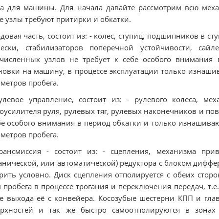
а для машины. Для начала давайте рассмотрим всю мех
е узлы требуют притирки и обкатки.
одовая часть, состоит из: - колес, ступиц, подшипников в с
вески, стабилизаторов поперечной устойчивости, са
численных узлов не требует к себе особого внимания 
новки на машину, в процессе эксплуатации только изнаши
метров пробега.
улевое управление, состоит из: - рулевого колеса, м
оусилителя руля, рулевых тяг, рулевых наконечников и пово
бе особого внимания в период обкатки и только изнашиваю
метров пробега.
рансмиссия - состоит из: - сцепления, механизма при
анической, или автоматической) редуктора с блоком дифф
рить условно. Диск сцепления отполируется с обеих стор
 пробега в процессе трогания и переключения передач, т.
е выхода её с конвейера. Косозубые шестерни КПП и гла
ерхностей и так же быстро самоотполируются в зонах 