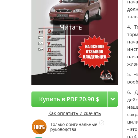
нача
долж
толь
Читать
4. Т
тор
нача
инс
нача
жиз
5. Н
вооб
6. 
Купить в PDF 20.90 $
дейс
наш
Как оплатить и скачать
сокр
цили
Только оригинальные
- эт
руководства
на 4