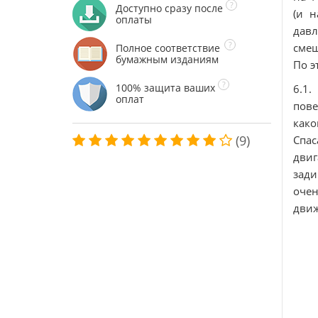
Доступно сразу после
(и н
оплаты
давл
смещ
Полное соответствие
бумажным изданиям
По э
100% защита ваших
6.1
оплат
пове
како
(9)
Спас
двиг
зади
очен
движ