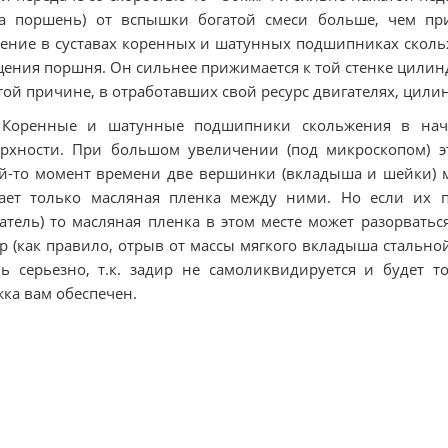
а поршень) от вспышки богатой смеси больше, чем при
ение в суставах коренных и шатунных подшипниках скольж
ения поршня. Он сильнее прижимается к той стенке цилиндр
той причине, в отработавших свой ресурс двигателях, цил
. Коренные и шатунные подшипники скольжения в на
рхности. При большом увеличении (под микроскопом) э
й-то момент времени две вершинки (вкладыша и шейки) мо
ает только масляная пленка между ними. Но если их п
атель) то масляная пленка в этом месте может разорвать
р (как правило, отрыв от массы мягкого вкладыша стальной
ь серьезно, т.к. задир не самоликвидируется и будет т
ка вам обеспечен.