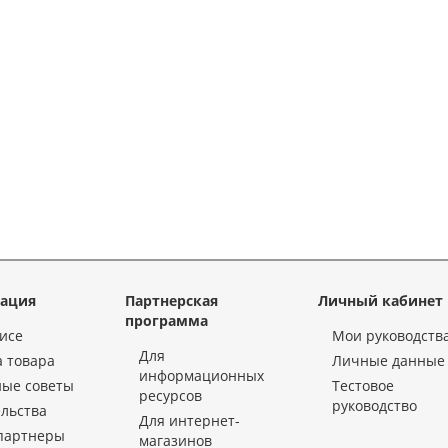
ация
Партнерская
Личный кабинет
программа
исе
Мои руководств
Для
 товара
Личные данные
информационных
ные советы
Тестовое
ресурсов
руководство
льства
Для интернет-
партнеры
магазинов