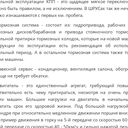
льной эксплуатации КПП - это щадящее мягкое переключ
но быть правилом, а не исключением. В ШРУСах так же неч
ко изнашиваются с первых км. пробега.
ормозная система - состоит из: гидропривода, рабочих
мозных дисков/барабанов и привода стояночного тормо
льной притирки тормозных колодок, которые на новой маш
трукции по эксплуатации есть рекомендация об испо
льный период. А в остальном тормозная система также т
ни машины.
авесной сервис - кондиционер, вентиляция салона, обогрев
ще не требует обкатки.
Двигатель - это единственный агрегат, требующий пов
твительно есть чему притираться, несмотря на очень 
их машин. Большие нагрузки на двигатель в начальны
атить срок его здоровой жизни. Под большой нагрузко
ндре при относительно медленном движении поршня вниз. 
о пример движения в горку на 5-й передаче со скоростью 60
-й передаче со скоростью 40 - 50км/ч и сильно нажатой пед