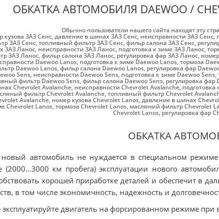
ОБКАТКА АВТОМОБИЛЯ DAEWOO / CHEVR
Обычно пользователи нашего сайта находят эту стр
р кузова ЗАЗ Cенс
,
давление в шинах ЗАЗ Cенс
,
неисправности ЗАЗ Cенс
,
тр ЗАЗ Cенс
,
топливный фильтр ЗАЗ Cенс
,
фильр салона ЗАЗ Cенс
,
регули
х ЗАЗ Ланос
,
неисправности ЗАЗ Ланос
,
подготовка к зиме ЗАЗ Ланос
,
тор
тр ЗАЗ Ланос
,
фильр салона ЗАЗ Ланос
,
регулировка фар ЗАЗ Ланос
,
номер
справности Daewoo Lanos
,
подготовка к зиме Daewoo Lanos
,
тормоза Dae
льтр Daewoo Lanos
,
фильр салона Daewoo Lanos
,
регулировка фар Daewoo
ewoo Sens
,
неисправности Daewoo Sens
,
подготовка к зиме Daewoo Sens
,
ивный фильтр Daewoo Sens
,
фильр салона Daewoo Sens
,
регулировка фар 
нах Chevrolet Avalanche
,
неисправности Chevrolet Avalanche
,
подготовка 
сляный фильтр Chevrolet Avalanche
,
топливный фильтр Chevrolet Avalanc
vrolet Avalanche
,
номер кузова Chevrolet Lanos
,
давление в шинах Chevrol
е Chevrolet Lanos
,
тормоза Chevrolet Lanos
,
масляный фильтр Chevrolet L
Chevrolet Lanos
,
регулировка фар Ch
ОБКАТКА АВТОМО
 новый автомобиль не нуждается в специальном режиме
е (2000...3000 км пробега) эксплуатации нового автомо
обствовать хорошей приработке деталей и обеспечит в д
ств, в том числе экономичность, надежность и долговечнос
е эксплуатируйте двигатель на форсированном режиме при 