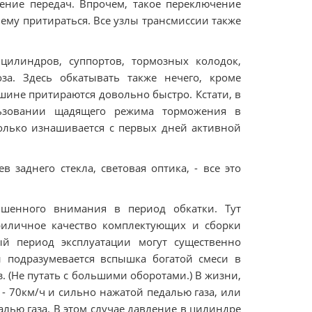
ение передач. Впрочем, такое переключение
ему притираться. Все узлы трансмиссии также
 цилиндров, суппортов, тормозных колодок,
за. Здесь обкатывать также нечего, кроме
ине притираются довольно быстро. Кстати, в
льзовании щадящего режима торможения в
олько изнашивается с первых дней активной
 заднего стекла, световая оптика, - все это
ышенного внимания в период обкатки. Тут
приличное качество комплектующих и сборки
й период эксплуатации могут существенно
й подразумевается вспышка богатой смеси в
(Не путать с большими оборотами.) В жизни,
 - 70км/ч и сильно нажатой педалью газа, или
алью газа. В этом случае давление в цилиндре