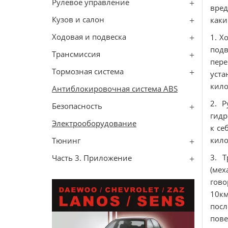
Рулевое управление
вред
Кузов и салон
каки
Ходовая и подвеска
1. Х
под
Трансмиссия
пере
Тормозная система
уста
кило
Антиблокировочная система ABS
2. Р
Безопасность
гидр
Электрооборудование
к се
кило
Тюнинг
3. Т
Часть 3. Приложение
(мех
гово
10км
посл
пов