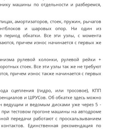
анику машины по отдельности и разберемся,
тупицах, амортизаторов, стоек, пружин, рычагов
йлентблоков и шаровых опор. Ни один из
в период обкатки. Все эти узлы, с момента
ваются, причем износ начинается с первых же
еханизма рулевой колонки, рулевой рейки +
ротных стоек. Все эти узлы так же не требуют
тся, причем износ также начинается с первых
вода сцепления (гидро, или тросовое), КПП
еренциалов и ШРУСов. Об обкатке здесь можно
он ведущим и ведомым дисками уже через 5 -
е. при тестовом прогоне машины на автодроме
вной передачи работают с проскальзыванием
контактов. Единственная рекомендация по