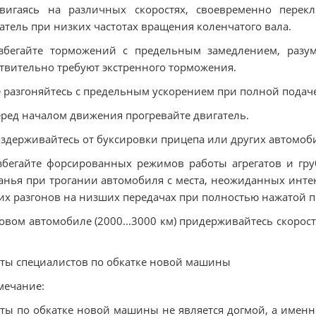
вигаясь на различных скоростях, своевременно перекл
атель при низких частотах вращения коленчатого вала.
збегайте торможений с предельным замедлением, разум
твительно требуют экстренного торможения.
е разгоняйтесь с предельным ускорением при полной подаче
еред началом движения прогревайте двигатель.
оздерживайтесь от буксировки прицепа или других автомоб
збегайте форсированных режимов работы агрегатов и гру
анья при трогании автомобиля с места, неожиданных инте
их разгонов на низших передачах при полностью нажатой п
овом автомобиле (2000...3000 км) придерживайтесь скоро
ты специалистов по обкатке новой машины
мечание:
ты по обкатке новой машины не является догмой, а имен