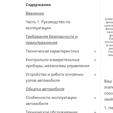
Содержание
Введение
номе
Часть 1. Руководство по
филь
шина
эксплуатации
филь
неи
фи
Требования безопасности и
Da
топл
предупреждения
в ши
ма
Техническая характеристика
Che
зим
Контрольно-измерительные
приборы, механизмы управления
Устройство и работа основных
узлов автомобиля
Ваш
этап
Обкатка автомобиля
спос
Особенности эксплуатации
свой
автомобиля
1. Н
Техническое обслуживание