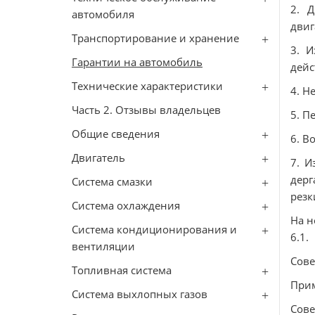
2. Д
автомобиля
двиг
Транспортирование и хранение
3. И
Гарантии на автомобиль
дейс
Технические характеристики
4. Н
Часть 2. Отзывы владельцев
5. П
Общие сведения
6. В
Двигатель
7. И
дерг
Система смазки
резк
Система охлаждения
На н
Система кондиционирования и
6.1.
вентиляции
Сове
Топливная система
При
Сиcтема выхлопных газов
Сове