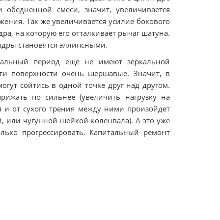
 обедненной смеси, значит, увеличивается
ения. Так же увеличивается усилие бокового
а, на которую его отталкивает рычаг шатуна.
индры становятся эллипсными.
чальный период еще не имеют зеркальной
ти поверхности очень шершавые. Значит, в
гут сойтись в одной точке друг над другом.
рижать по сильнее (увеличить нагрузку на
ся и от сухого трения между ними произойдет
, или чугунной шейкой коленвала). А это уже
олько прогрессировать. Капитальный ремонт