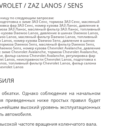
OLET / ZAZ LANOS / SENS
аницу по следующим запросам:
подготовка к зиме ЗАЗ Cенс
,
тормоза ЗАЗ Cенс
,
масляный
ровка фар ЗАЗ Cенс
,
номер кузова ЗАЗ Ланос
,
давление в
моза ЗАЗ Ланос
,
масляный фильтр ЗАЗ Ланос
,
топливный
 кузова Daewoo Lanos
,
давление в шинах Daewoo Lanos
,
woo Lanos
,
масляный фильтр Daewoo Lanos
,
топливный
 Lanos
,
номер кузова Daewoo Sens
,
давление в шинах
тормоза Daewoo Sens
,
масляный фильтр Daewoo Sens
,
Daewoo Sens
,
номер кузова Chevrolet Avalanche
,
давление
к зиме Chevrolet Avalanche
,
тормоза Chevrolet Avalanche
,
he
,
фильр салона Chevrolet Avalanche
,
регулировка фар
et Lanos
,
неисправности Chevrolet Lanos
,
подготовка к
anos
,
топливный фильтр Chevrolet Lanos
,
фильр салона
evrolet Lanos
БИЛЯ
 обкатки. Однако соблюдение на начальном
биля приведенных ниже простых правил будет
альнейшем высокий уровень эксплуатационных
ть автомобиля.
высокой частоте вращения коленчатого вала.