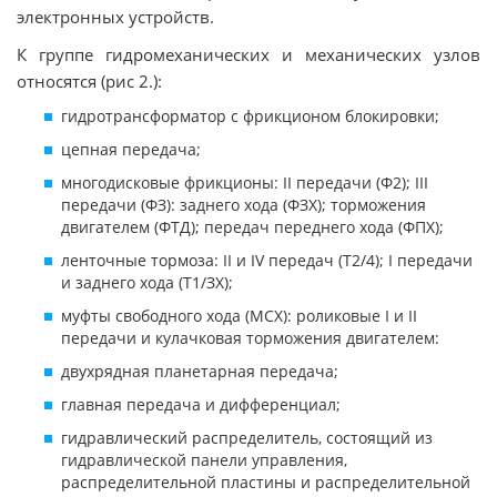
электронных устройств.
К группе гидромеханических и механических узлов
относятся (рис 2.):
гидротрансформатор с фрикционом блокировки;
цепная передача;
многодисковые фрикционы: II передачи (Ф2); III
передачи (ФЗ): заднего хода (ФЗХ); торможения
двигателем (ФТД); передач переднего хода (ФПХ);
ленточные тормоза: II и IV передач (Т2/4); I передачи
и заднего хода (Т1/ЗХ);
муфты свободного хода (МСХ): роликовые I и II
передачи и кулачковая торможения двигателем:
двухрядная планетарная передача;
главная передача и дифференциал;
гидравлический распределитель, состоящий из
гидравлической панели управления,
распределительной пластины и распределительной