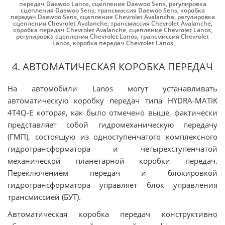
передач Daewoo Lanos
,
сцепление Daewoo Sens
,
регулировка
сцепления Daewoo Sens
,
трансмиссия Daewoo Sens
,
коробка
передач Daewoo Sens
,
сцепление Chevrolet Avalanche
,
регулировка
сцепления Chevrolet Avalanche
,
трансмиссия Chevrolet Avalanche
,
коробка передач Chevrolet Avalanche
,
сцепление Chevrolet Lanos
,
регулировка сцепления Chevrolet Lanos
,
трансмиссия Chevrolet
Lanos
,
коробка передач Chevrolet Lanos
4. АВТОМАТИЧЕСКАЯ КОРОБКА ПЕРЕДАЧ
На автомобили Lanos могут устанавливать
автоматическую коробку передач типа HYDRA-MATIK
4T4Q-E которая, как было отмечено выше, фактически
представляет собой гидромеханическую передачу
(ГМП), состоящую из одноступенчатого комплексного
гидротрансформатора и четырехступенчатой
механической планетарной коробки передач.
Переключением передач и блокировкой
гидротрансформатора управляет блок управления
трансмиссией (БУТ).
Автоматическая коробка передач конструктивно