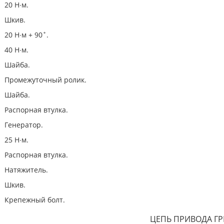
20 Н∙м.
Шкив.
20 Н∙м + 90˚.
40 Н∙м.
Шайба.
Промежуточный ролик.
Шайба.
Распорная втулка.
Генератор.
25 Н∙м.
Распорная втулка.
Натяжитель.
Шкив.
Крепежный болт.
ЦЕПЬ ПРИВОДА Г