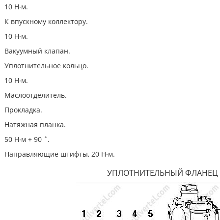
10 Н∙м.
К впускному коллектору.
10 Н∙м.
Вакуумный клапан.
Уплотнительное кольцо.
10 Н∙м.
Маслоотделитель.
Прокладка.
Натяжная планка.
50 Н∙м + 90 ˚.
Направляющие штифты, 20 Н∙м.
УПЛОТНИТЕЛЬНЫЙ ФЛАНЕЦ 