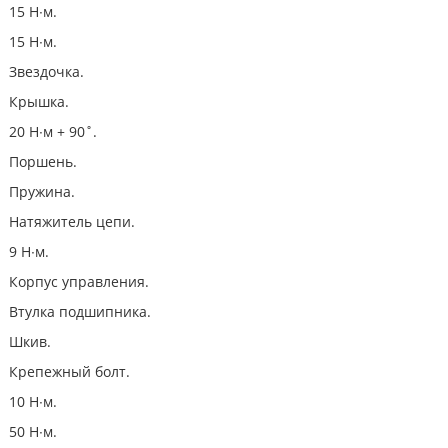
15 Н∙м.
15 Н∙м.
Звездочка.
Крышка.
20 Н∙м + 90˚.
Поршень.
Пружина.
Натяжитель цепи.
9 Н∙м.
Корпус управления.
Втулка подшипника.
Шкив.
Крепежный болт.
10 Н∙м.
50 Н∙м.