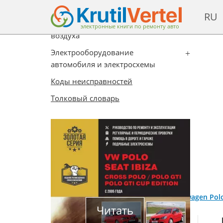
Пассивная безопасность
RU
Система кондиционирования
электронные книги по ремонту авто
воздуха
Электрооборудование
автомобиля и электросхемы
Коды неисправностей
Толковый словарь
Главная
/
Каталог
/
Volkswagen
/
Volkswagen Polo
Читать