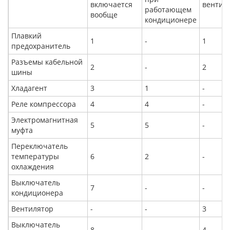
включается
вентил
работающем
вообще
кондиционере
Плавкий
1
-
1
предохранитель
Разъемы кабельной
2
-
2
шины
Хладагент
3
1
-
Реле компрессора
4
4
-
Электромагнитная
5
5
-
муфта
Переключатель
температуры
6
2
-
охлаждения
Выключатель
7
-
-
кондиционера
Вентилятор
-
-
3
Выключатель
8
-
4