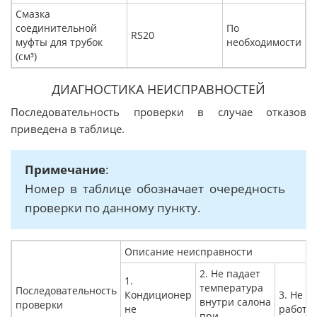
Смазка
соединительной
По
RS20
муфты для трубок
необходимости
(см³)
ДИАГНОСТИКА НЕИСПРАВНОСТЕЙ
Последовательность проверки в случае отказов
приведена в таблице.
Примечание
:
Номер в таблице обозначает очередность
проверки по данному пункту.
Описание неисправности
2. Не падает
1.
температура
Последовательность
Кондиционер
3. Не
внутри салона
проверки
не
работа
при