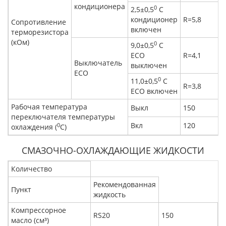
кондиционера
0
2,5±0,5
C
кондиционер
R=5,8
Сопротивление
включен
терморезистора
(кОм)
0
9,0±0,5
C
ECO
R=4,1
Выключатель
выключен
ECO
0
11,0±0,5
C
R=3,8
ECO включен
Рабочая температура
Выкл
150
переключателя температуры
Вкл
120
0
охлаждения (
C)
СМАЗОЧНО-ОХЛАЖДАЮЩИЕ ЖИДКОСТИ
Количество
Рекомендованная
Пункт
жидкость
Компрессорное
RS20
150
масло (см³)