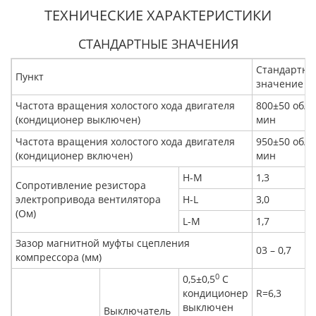
ТЕХНИЧЕСКИЕ ХАРАКТЕРИСТИКИ
СТАНДАРТНЫЕ ЗНАЧЕНИЯ
Стандартно
Пункт
значение
Частота вращения холостого хода двигателя
800±50 об/
(кондиционер выключен)
мин
Частота вращения холостого хода двигателя
950±50 об/
(кондиционер включен)
мин
H-M
1,3
Сопротивление резистора
электропривода вентилятора
H-L
3,0
(Ом)
L-M
1,7
Зазор магнитной муфты сцепления
03 – 0,7
компрессора (мм)
0
0,5±0,5
C
кондиционер
R=6,3
выключен
Выключатель