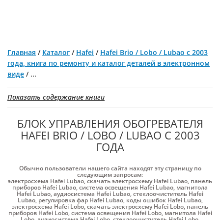
Главная
/
Каталог
/
Hafei
/
Hafei Brio / Lobo / Lubao с 2003
года, книга по ремонту и каталог деталей в электронном
виде
/
...
Показать содержание книги
БЛОК УПРАВЛЕНИЯ ОБОГРЕВАТЕЛЯ
HAFEI BRIO / LOBO / LUBAO С 2003
ГОДА
Обычно пользователи нашего сайта находят эту страницу по
следующим запросам:
электросхема Hafei Lubao
,
скачать электросхему Hafei Lubao
,
панель
приборов Hafei Lubao
,
система освещения Hafei Lubao
,
магнитола
Hafei Lubao
,
аудиосистема Hafei Lubao
,
стеклоочиститель Hafei
Lubao
,
регулировка фар Hafei Lubao
,
коды ошибок Hafei Lubao
,
электросхема Hafei Lobo
,
скачать электросхему Hafei Lobo
,
панель
приборов Hafei Lobo
,
система освещения Hafei Lobo
,
магнитола Hafei
Lobo
,
аудиосистема Hafei Lobo
,
стеклоочиститель Hafei Lobo
,