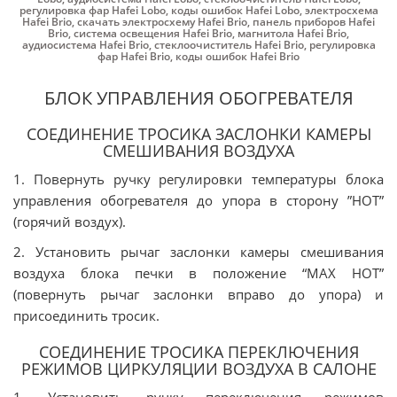
регулировка фар Hafei Lobo
,
коды ошибок Hafei Lobo
,
электросхема
Hafei Brio
,
скачать электросхему Hafei Brio
,
панель приборов Hafei
Brio
,
система освещения Hafei Brio
,
магнитола Hafei Brio
,
аудиосистема Hafei Brio
,
стеклоочиститель Hafei Brio
,
регулировка
фар Hafei Brio
,
коды ошибок Hafei Brio
БЛОК УПРАВЛЕНИЯ ОБОГРЕВАТЕЛЯ
СОЕДИНЕНИЕ ТРОСИКА ЗАСЛОНКИ КАМЕРЫ
СМЕШИВАНИЯ ВОЗДУХА
1. Повернуть ручку регулировки температуры блока
управления обогревателя до упора в сторону ”HOT”
(горячий воздух).
2. Установить рычаг заслонки камеры смешивания
воздуха блока печки в положение “MAX HOT”
(повернуть рычаг заслонки вправо до упора) и
присоединить тросик.
СОЕДИНЕНИЕ ТРОСИКА ПЕРЕКЛЮЧЕНИЯ
РЕЖИМОВ ЦИРКУЛЯЦИИ ВОЗДУХА В САЛОНЕ