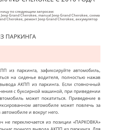
аницу по следующим запросам:
 Jeep Grand Cherokee
,
manual Jeep Grand Cherokee
,
схема
rand Cherokee
,
ремонт Jeep Grand Cherokee
,
аккумулятор
ИЗ ПАРКИНГА
ПП из паркинга, зафиксируйте автомобиль,
ться на сиденье водителя, полностью нажав
 вывода АКПП из паркинга. Если стояночный
инения с буксирной машиной, при приведении
втомобиль может покатиться. Приведение в
фиксированном автомобиле может повлечь за
 автомобиле и вокруг него.
ач не переключается из позиции «ПАРКОВКА»
 рычаг ручного вывода АКПП из паркинга. Для