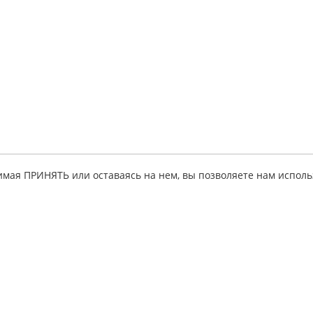
имая ПРИНЯТЬ или оставаясь на нем, вы позволяете нам исполь
ация
Партнерская
Личный кабинет
программа
исе
Мои руководств
Для
 товара
Личные данные
информационных
ные советы
Тестовое
ресурсов
руководство
льства
Для интернет-
партнеры
магазинов