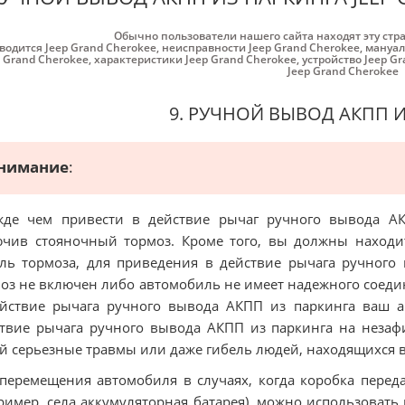
Обычно пользователи нашего сайта находят эту стр
водится Jeep Grand Cherokee
,
неисправности Jeep Grand Cherokee
,
мануал
p Grand Cherokee
,
характеристики Jeep Grand Cherokee
,
устройство Jeep G
Jeep Grand Cherokee
9. РУЧНОЙ ВЫВОД АКПП 
нимание
:
жде чем привести в действие рычаг ручного вывода АК
чив стояночный тормоз. Кроме того, вы должны находи
ль тормоза, для приведения в действие рычага ручного
оз не включен либо автомобиль не имеет надежного соед
йствие рычага ручного вывода АКПП из паркинга ваш а
твие рычага ручного вывода АКПП из паркинга на неза
й серьезные травмы или даже гибель людей, находящихся в
перемещения автомобиля в случаях, когда коробка перед
ример, села аккумуляторная батарея), можно использовать