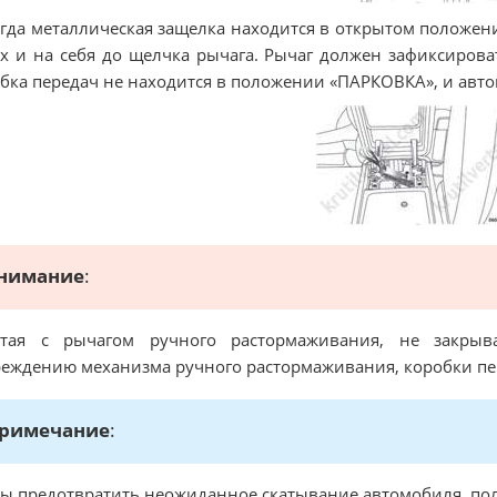
огда металлическая защелка находится в открытом положе
х и на себя до щелчка рычага. Рычаг должен зафиксиров
бка передач не находится в положении «ПАРКОВКА», и авт
нимание
:
отая с рычагом ручного растормаживания, не закрыв
еждению механизма ручного растормаживания, коробки пе
римечание
:
ы предотвратить неожиданное скатывание автомобиля, по