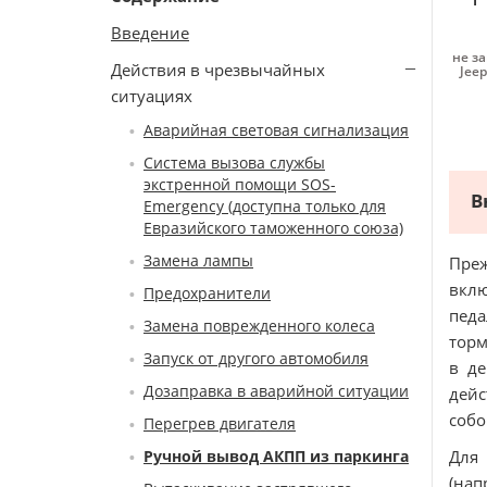
Введение
не за
Действия в чрезвычайных
Jee
ситуациях
Аварийная световая сигнализация
Система вызова службы
экстренной помощи SOS-
В
Emergency (доступна только для
Евразийского таможенного союза)
Замена лампы
Пре
вклю
Предохранители
педа
Замена поврежденного колеса
торм
Запуск от другого автомобиля
в де
Дозаправка в аварийной ситуации
дейс
собо
Перегрев двигателя
Ручной вывод АКПП из паркинга
Для 
(нап