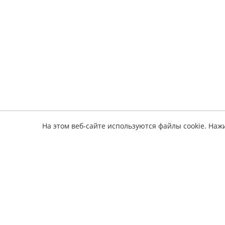
На этом веб-сайте используются файлы cookie. Наж
Информ
электронные книги по ремонту авто
О серв
Оплата
Полез
Обратная связь
Издате
Наши 
Политика конфиденциальности