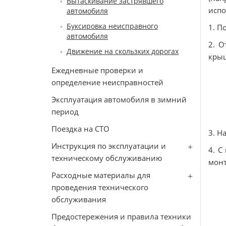
Вытаскивание застрявшего
испо
автомобиля
Буксировка неисправного
1. П
автомобиля
2. О
Движение на скользких дорогах
крыш
Ежедневные проверки и
определение неисправностей
Эксплуатация автомобиля в зимний
период
Поездка на СТО
3. Н
Инструкция по эксплуатации и
4. С
техническому обслуживанию
монт
Расходные материалы для
проведения технического
обслуживания
Предостережения и правила техники