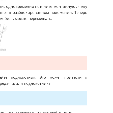
нии, одновременно потяните монтажную лямку
аться в разблокированном положении. Теперь
омобиль можно перемещать.
айте подлокотник. Это может привести к
редач и/или подлокотника.
лностью включите стояночный тормоз.