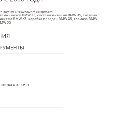
аницу по следующим запросам:
тема смазки BMW X5
,
система питания BMW X5
,
система
росхема BMW X5
,
коробка передач BMW X5
,
тормоза BMW
BMW X5
НИЯ
ТРУМЕНТЫ
орцевого ключа