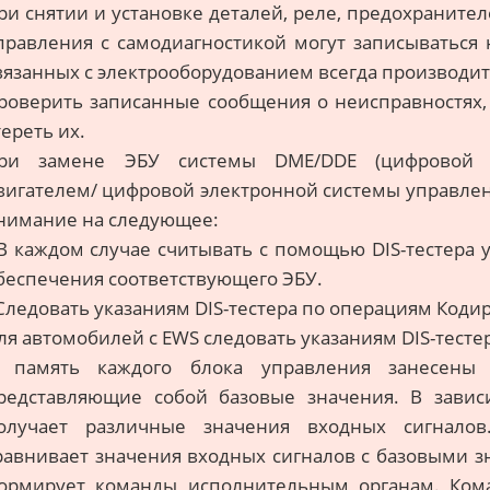
ри снятии и установке деталей, реле, предохранител
правления с самодиагностикой могут записываться 
вязанных с электрооборудованием всегда производит
роверить записанные сообщения о неисправностях,
тереть их.
ри замене ЭБУ системы DME/DDE (цифровой э
вигателем/ цифровой электронной системы управле
нимание на следующее:
 В каждом случае считывать с помощью DIS-тестера
беспечения соответствующего ЭБУ.
 Следовать указаниям DIS-тестера по операциям Код
ля автомобилей с EWS следовать указаниям DIS-тесте
 память каждого блока управления занесены 
редставляющие собой базовые значения. В завис
олучает различные значения входных сигналов
равнивает значения входных сигналов с базовыми з
ормирует команды исполнительным органам. Ком