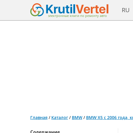
RU
электронные книги по ремонту авто
Главная
/
Каталог
/
BMW
/
BMW Х5 с 2006 года, 
Содержание