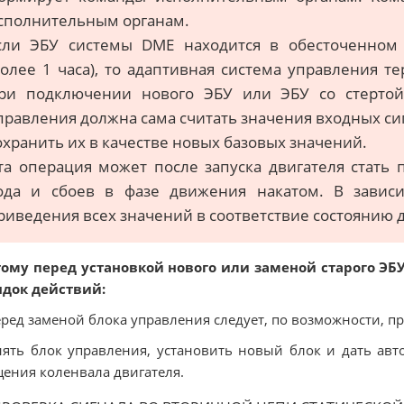
сполнительным органам.
сли ЭБУ системы DME находится в обесточенном
более 1 часа), то адаптивная система управления т
ри подключении нового ЭБУ или ЭБУ со стертой
правления должна сама считать значения входных си
охранить их в качестве новых базовых значений.
та операция может после запуска двигателя стать
ода и сбоев в фазе движения накатом. В зависи
риведения всех значений в соответствие состоянию 
тому перед установкой нового или заменой старого Э
ядок действий:
еред заменой блока управления следует, по возможности, п
нять блок управления, установить новый блок и дать ав
ения коленвала двигателя.