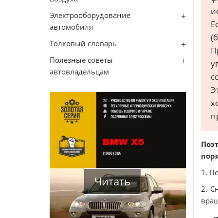
и
Электрооборудование
Е
автомобиля
(
Толковый словарь
П
Полезные советы
у
автовладельцам
с
Э
х
п
Поэ
пор
1. П
Читать
2. С
вращ