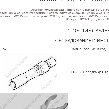
Обычно пользователи нашего сайта находят эту стр
гатель BMW X5
,
характеристики BMW X5
,
система охлаждения BMW X5
,
сис
авления BMW X5
,
система впуска BMW X5
,
система выпуска BMW X5
,
элект
X5
,
кузов BMW X5
,
подвеска 
1. ОБЩИЕ СВЕДЕ
ОБОРУДОВАНИЕ И ИНС
унок
Наименование и код
116050 Насадка для т