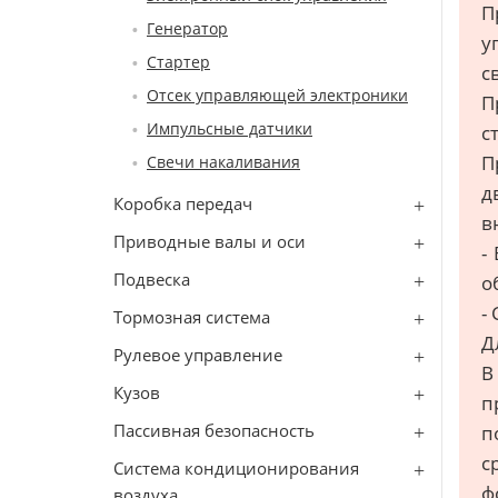
П
Генератор
у
Стартер
с
Отсек управляющей электроники
П
Импульсные датчики
с
П
Свечи накаливания
д
Коробка передач
в
Приводные валы и оси
-
Подвеска
о
-
Тормозная система
Д
Рулевое управление
В
Кузов
п
Пассивная безопасность
п
с
Система кондиционирования
ф
воздуха