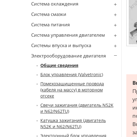
Система охлаждения
Система смазки
Система питания
Система управления двигателем
Системы впуска и выпуска
Электрооборудование двигателя
Общие сведения
Блок управления (Valvetronic)
В
Помехозащищенные провода
(кабеля на массу) в моторном
П
отсеке
у
Свечи зажигания (двигатель N52K
и
и N62/N62TU)
п
Катушка зажигания (двигатель
В
N52K и N62/N62TU)
з
Электронный блок управления