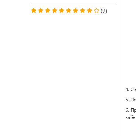
(9)
4. С
5. П
6. П
кабе