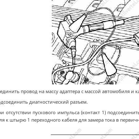
оединить провод на массу адаптера с массой автомобиля и 
одсоединить диагностический разъем.
ри отсутствии пускового импульса (контакт 1) подсоедин
ля к штырю 1 переходного кабеля для замера тока в первич