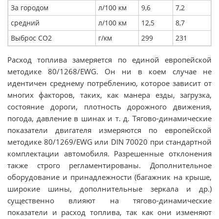
За городом
л/100 км
9,6
7,2
средний
л/100 км
12,5
8,7
Выброс СО2
г/км
299
231
Расход топлива замеряется по единой европейской
методике 80/1268/EWG. Он ни в коем случае не
идентичен среднему потреблению, которое зависит от
многих факторов, таких, как манера езды, загрузка,
состояние дороги, плотность дорожного движения,
погода, давление в шинах и т. д. Тягово-динамические
показатели двигателя измеряются по европейской
методике 80/1269/EWG или DIN 70020 при стандартной
комплектации автомобиля. Разрешенные отклонения
также строго регламентированы. Дополнительное
оборудование и принадлежности (багажник на крыше,
широкие шины, дополнительные зеркала и др.)
существенно влияют на тягово-динамические
показатели и расход топлива, так как они изменяют