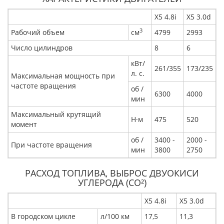
Х5 4.8i
Х5 3.0d
3
Рабочий объем
см
4799
2993
Число цилиндров
8
6
кВт/
261/355
173/235
л. с.
Максимальная мощность при
частоте вращения
об /
6300
4000
мин
Максимальный крутящий
Н·м
475
520
момент
об /
3400 -
2000 -
При частоте вращения
мин
3800
2750
РАСХОД ТОПЛИВА, ВЫБРОС ДВУОКИСИ
УГЛЕРОДА (CO²)
Х5 4.8i
Х5 3.0d
В городском цикле
л/100 км
17,5
11,3