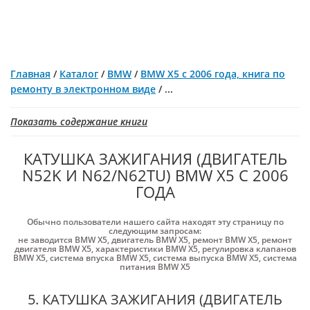
Главная
/
Каталог
/
BMW
/
BMW Х5 с 2006 года, книга по
ремонту в электронном виде
/
...
Показать содержание книги
КАТУШКА ЗАЖИГАНИЯ (ДВИГАТЕЛЬ
N52K И N62/N62TU) BMW Х5 С 2006
ГОДА
Обычно пользователи нашего сайта находят эту страницу по
следующим запросам:
не заводится BMW X5
,
двигатель BMW X5
,
ремонт BMW X5
,
ремонт
двигателя BMW X5
,
характеристики BMW X5
,
регулировка клапанов
BMW X5
,
система впуска BMW X5
,
система выпуска BMW X5
,
система
питания BMW X5
5. КАТУШКА ЗАЖИГАНИЯ (ДВИГАТЕЛЬ