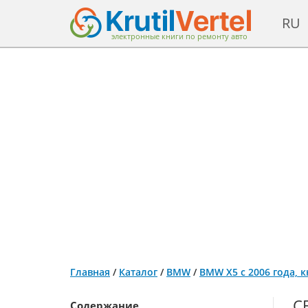
RU
электронные книги по ремонту авто
Главная
/
Каталог
/
BMW
/
BMW Х5 с 2006 года, 
С
Содержание