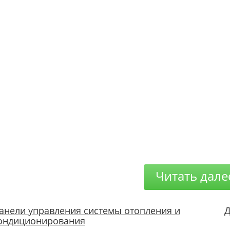
Читать дале
анели управления системы отопления и
Д
ондиционирования