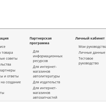
ация
Партнерская
Личный кабинет
программа
исе
Мои руководств
Для
 товара
Личные данные
информационных
ные советы
Тестовое
ресурсов
руководство
льства
Для интернет-
партнеры
магазинов
ы и ответы
автолитературы
 на создание
Для издательств
Для интернет-
кты
магазинов
автозапчастей