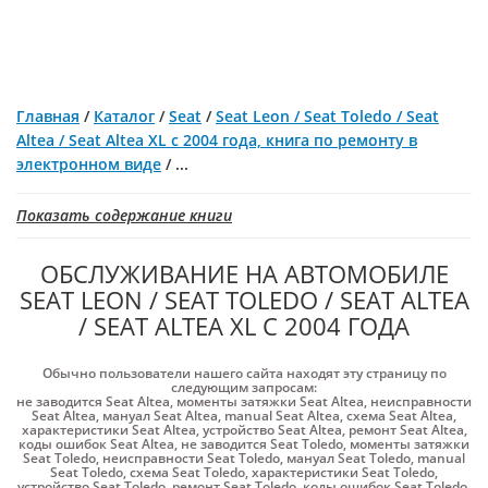
Главная
/
Каталог
/
Seat
/
Seat Leon / Seat Toledo / Seat
Altea / Seat Altea XL с 2004 года, книга по ремонту в
электронном виде
/
...
Показать содержание книги
ОБСЛУЖИВАНИЕ НА АВТОМОБИЛЕ
SEAT LEON / SEAT TOLEDO / SEAT ALTEA
/ SEAT ALTEA XL С 2004 ГОДА
Обычно пользователи нашего сайта находят эту страницу по
следующим запросам:
не заводится Seat Altea
,
моменты затяжки Seat Altea
,
неисправности
Seat Altea
,
мануал Seat Altea
,
manual Seat Altea
,
схема Seat Altea
,
характеристики Seat Altea
,
устройство Seat Altea
,
ремонт Seat Altea
,
коды ошибок Seat Altea
,
не заводится Seat Toledo
,
моменты затяжки
Seat Toledo
,
неисправности Seat Toledo
,
мануал Seat Toledo
,
manual
Seat Toledo
,
схема Seat Toledo
,
характеристики Seat Toledo
,
устройство Seat Toledo
,
ремонт Seat Toledo
,
коды ошибок Seat Toledo
,