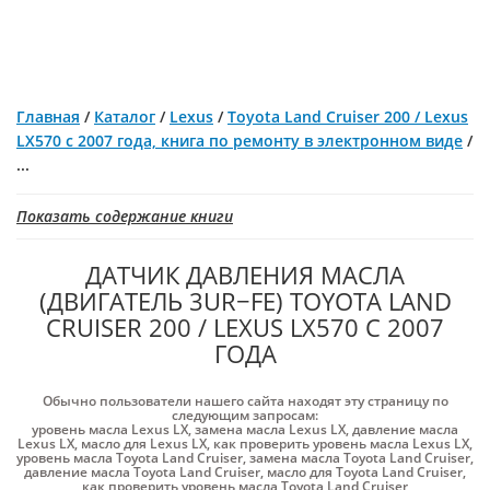
Главная
/
Каталог
/
Lexus
/
Toyota Land Cruiser 200 / Lexus
LX570 с 2007 года, книга по ремонту в электронном виде
/
...
Показать содержание книги
ДАТЧИК ДАВЛЕНИЯ МАСЛА
(ДВИГАТЕЛЬ 3UR−FE) TOYOTA LAND
CRUISER 200 / LEXUS LX570 С 2007
ГОДА
Обычно пользователи нашего сайта находят эту страницу по
следующим запросам:
уровень масла Lexus LX
,
замена масла Lexus LX
,
давление масла
Lexus LX
,
масло для Lexus LX
,
как проверить уровень масла Lexus LX
,
уровень масла Toyota Land Cruiser
,
замена масла Toyota Land Cruiser
,
давление масла Toyota Land Cruiser
,
масло для Toyota Land Cruiser
,
как проверить уровень масла Toyota Land Cruiser