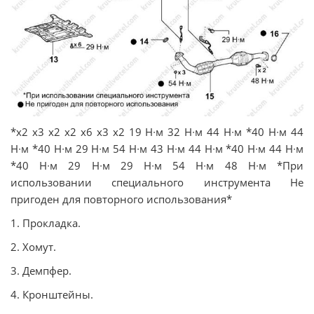
*х2 х3 х2 х2 х6 х3 х2 19 Н∙м 32 Н∙м 44 Н∙м *40 Н∙м 44
Н∙м *40 Н∙м 29 Н∙м 54 Н∙м 43 Н∙м 44 Н∙м *40 Н∙м 44 Н∙м
*40 Н∙м 29 Н∙м 29 Н∙м 54 Н∙м 48 Н∙м *При
использовании специального инструмента Не
пригоден для повторного использования*
1. Прокладка.
2. Хомут.
3. Демпфер.
4. Кронштейны.