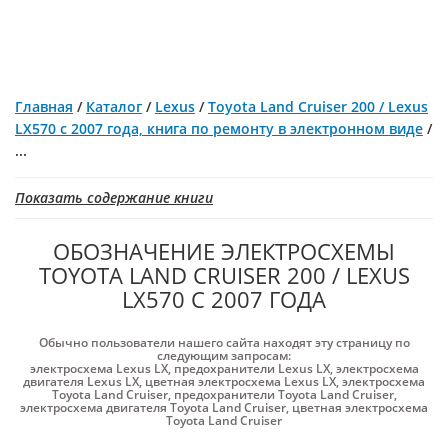
Главная
/
Каталог
/
Lexus
/
Toyota Land Cruiser 200 / Lexus
LX570 с 2007 года, книга по ремонту в электронном виде
/
...
Показать содержание книги
ОБОЗНАЧЕНИЕ ЭЛЕКТРОСХЕМЫ
TOYOTA LAND CRUISER 200 / LEXUS
LX570 С 2007 ГОДА
Обычно пользователи нашего сайта находят эту страницу по
следующим запросам:
электросхема Lexus LX
,
предохранители Lexus LX
,
электросхема
двигателя Lexus LX
,
цветная электросхема Lexus LX
,
электросхема
Toyota Land Cruiser
,
предохранители Toyota Land Cruiser
,
электросхема двигателя Toyota Land Cruiser
,
цветная электросхема
Toyota Land Cruiser