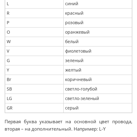
L
синий
R
красный
P
розовый
O
оранжевый
W
белый
V
фиолетовый
G
зеленый
Y
желтый
Br
коричневый
SB
светло-голубой
LG
светло-зеленый
GR
серый
Первая буква указывает на основной цвет провода,
вторая – на дополнительный. Например: L-Y