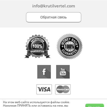
info@krutilvertel.com
Обратная связь
«KrutilVertel» © 2015-2026 Все права защищены.
На этом веб-сайте используются файлы cookie.
Копирование, перепечатка, либо использование материалов данной
Нажимая ПРИНЯТЬ или оставаясь на нем, вы
Принять