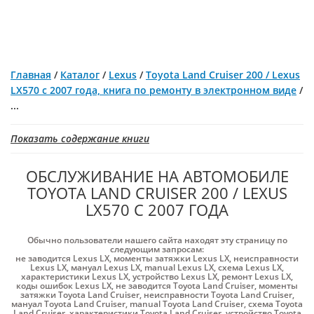
Главная
/
Каталог
/
Lexus
/
Toyota Land Cruiser 200 / Lexus
LX570 с 2007 года, книга по ремонту в электронном виде
/
...
Показать содержание книги
ОБСЛУЖИВАНИЕ НА АВТОМОБИЛЕ
TOYOTA LAND CRUISER 200 / LEXUS
LX570 С 2007 ГОДА
Обычно пользователи нашего сайта находят эту страницу по
следующим запросам:
не заводится Lexus LX
,
моменты затяжки Lexus LX
,
неисправности
Lexus LX
,
мануал Lexus LX
,
manual Lexus LX
,
схема Lexus LX
,
характеристики Lexus LX
,
устройство Lexus LX
,
ремонт Lexus LX
,
коды ошибок Lexus LX
,
не заводится Toyota Land Cruiser
,
моменты
затяжки Toyota Land Cruiser
,
неисправности Toyota Land Cruiser
,
мануал Toyota Land Cruiser
,
manual Toyota Land Cruiser
,
схема Toyota
Land Cruiser
,
характеристики Toyota Land Cruiser
,
устройство Toyota