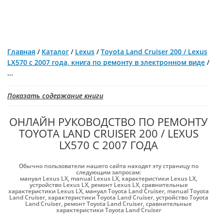
Главная
/
Каталог
/
Lexus
/
Toyota Land Cruiser 200 / Lexus
LX570 с 2007 года, книга по ремонту в электронном виде
/
...
Показать содержание книги
ОНЛАЙН РУКОВОДСТВО ПО РЕМОНТУ
TOYOTA LAND CRUISER 200 / LEXUS
LX570 С 2007 ГОДА
Обычно пользователи нашего сайта находят эту страницу по
следующим запросам:
мануал Lexus LX
,
manual Lexus LX
,
характеристики Lexus LX
,
устройство Lexus LX
,
ремонт Lexus LX
,
сравнительные
характеристики Lexus LX
,
мануал Toyota Land Cruiser
,
manual Toyota
Land Cruiser
,
характеристики Toyota Land Cruiser
,
устройство Toyota
Land Cruiser
,
ремонт Toyota Land Cruiser
,
сравнительные
характеристики Toyota Land Cruiser