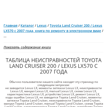
Главная
/
Каталог
/
Lexus
/
Toyota Land Cruiser 200 / Lexus
LX570 с 2007 года, книга по ремонту в электронном виде
/
...
Показать содержание книги
ТАБЛИЦА НЕИСПРАВНОСТЕЙ TOYOTA
LAND CRUISER 200 / LEXUS LX570 С
2007 ГОДА
Обычно пользователи нашего сайта находят эту страницу по
следующим запросам:
не заводится Lexus LX
,
моменты затяжки Lexus LX
,
неисправности
Lexus LX
,
мануал Lexus LX
,
manual Lexus LX
,
схема Lexus LX
,
характеристики Lexus LX
,
устройство Lexus LX
,
ремонт Lexus LX
,
коды ошибок Lexus LX
,
не заводится Toyota Land Cruiser
,
моменты
затяжки Toyota Land Cruiser
,
неисправности Toyota Land Cruiser
,
мануал Toyota Land Cruiser
,
manual Toyota Land Cruiser
,
схема Toyota
Land Cruiser
,
характеристики Toyota Land Cruiser
,
устройство Toyota