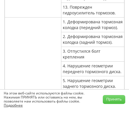
13. Поврежден
гидроусилитель тормозов.
1. Деформирована тормозная
колодка (передний тормоз).
2. Деформирована тормозная
колодка (задний тормоз).
3. Отпустился болт
крепления
4. Нарушение геометрии
переднего тормозного диска.
5. Нарушение геометрии
заднего тормозного диска.
На этом веб-сайте используются файлы cookie.
6. Не закреплена прокладка
Нажимая ПРИНЯТЬ или оставаясь на нем, вы
Принять
опорной плиты.
позволяете нам использовать файлы cookie.
Подробнее
7. Изношен суппорт.
8. Загрязнена тормозная
колодка (передний тормоз).
Повышенный шум от