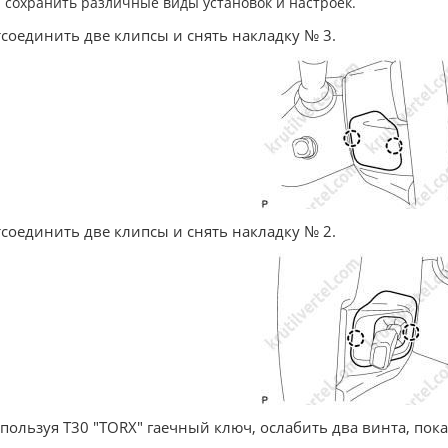
сохранить различные виды установок и настроек.
тсоединить две клипсы и снять накладку № 3.
тсоединить две клипсы и снять накладку № 2.
спользуя T30 "TORX" гаечный ключ, ослабить два винта, пок