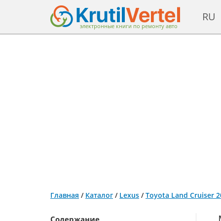
RU
электронные книги по ремонту авто
Главная
/
Каталог
/
Lexus
/
Toyota Land Cruiser 
Содержание