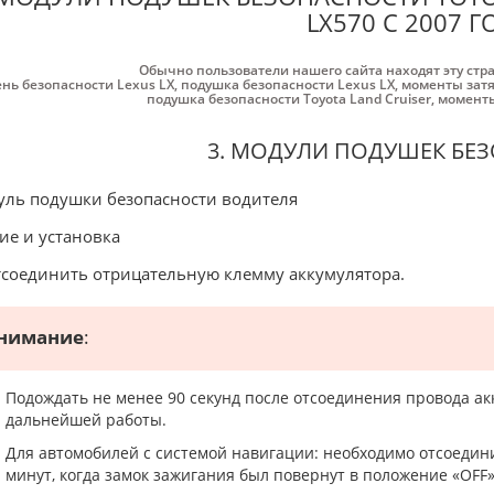
LX570 С 2007 Г
Обычно пользователи нашего сайта находят эту стр
нь безопасности Lexus LX
,
подушка безопасности Lexus LX
,
моменты затя
подушка безопасности Toyota Land Cruiser
,
моменты
3. МОДУЛИ ПОДУШЕК БЕ
ль подушки безопасности водителя
ие и установка
тсоединить отрицательную клемму аккумулятора.
нимание
:
Подождать не менее 90 секунд после отсоединения провода а
дальнейшей работы.
Для автомобилей с системой навигации: необходимо отсоедин
минут, когда замок зажигания был повернут в положение «OFF»