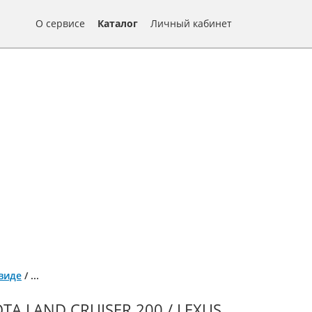
О сервисе
Каталог
Личный кабинет
 виде
/
...
 LAND CRUISER 200 / LEXUS