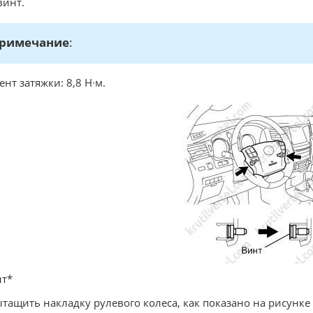
винт.
римечание
:
нт затяжки: 8,8 Н∙м.
нт*
ытащить накладку рулевого колеса, как показано на рисунке