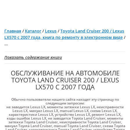
Главная
/
Каталог
/
Lexus
/
Toyota Land Cruiser 200 / Lexus
LX570 с 2007 года, книга по ремонту в электронном виде
/
...
Показать содержание книги
ОБСЛУЖИВАНИЕ НА АВТОМОБИЛЕ
TOYOTA LAND CRUISER 200 / LEXUS
LX570 С 2007 ГОДА
Обычно пользователи нашего сайта находят эту страницу по
следующим запросам:
не заводится Lexus LX
,
моменты затяжки Lexus LX
,
неисправности
Lexus LX
,
мануал Lexus LX
,
manual Lexus LX
,
схема Lexus LX
,
характеристики Lexus LX
,
устройство Lexus LX
,
ремонт Lexus LX
,
коды ошибок Lexus LX
,
не заводится Toyota Land Cruiser
,
моменты
затяжки Toyota Land Cruiser
,
неисправности Toyota Land Cruiser
,
мануал Toyota Land Cruiser
,
manual Toyota Land Cruiser
,
схема Toyota
Land Cruiser
,
характеристики Toyota Land Cruiser
,
устройство Toyota