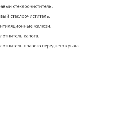
равый стеклоочиститель.
евый стеклоочиститель.
ентиляционные жалюзи.
плотнитель капота.
плотнитель правого переднего крыла.