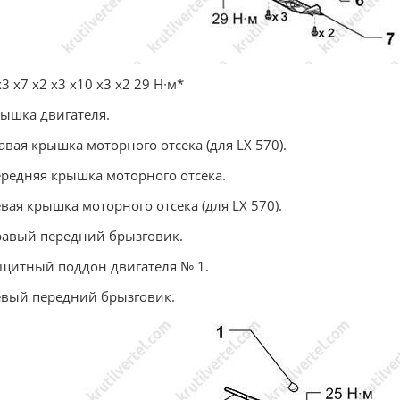
х3 х7 х2 х3 х10 х3 х2 29 Н∙м*
рышка двигателя.
авая крышка моторного отсека (для LX 570).
ередняя крышка моторного отсека.
евая крышка моторного отсека (для LX 570).
равый передний брызговик.
ащитный поддон двигателя № 1.
евый передний брызговик.