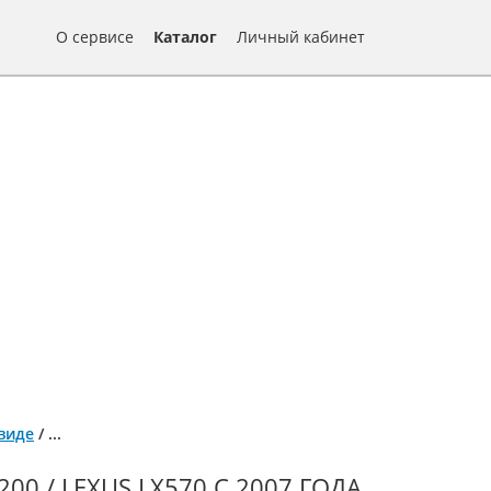
О сервисе
Каталог
Личный кабинет
 виде
/
...
0 / LEXUS LX570 С 2007 ГОДА