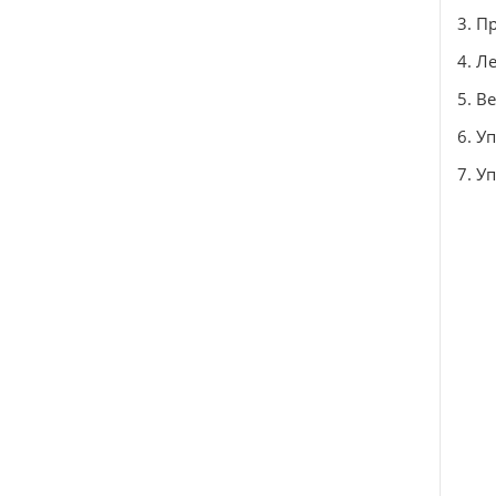
3. П
4. Л
5. В
6. У
7. У