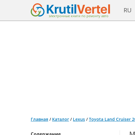
RU
электронные книги по ремонту авто
Главная
/
Каталог
/
Lexus
/
Toyota Land Cruiser 
М
Содержание