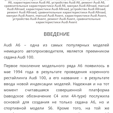
A6
,
характеристики Audi A6
,
устройство Audi A6
,
ремонт Audi A6
,
сравнительные характеристики Audi A6
,
мануал Audi Allroad
,
manual
Audi Allroad
,
характеристики Audi Allroad
,
устройство Audi Allroad
,
ремонт Audi Allroad
,
сравнительные характеристики Audi Allroad
,
мануал Audi Avant
,
manual Audi Avant
,
характеристики Audi Avant
,
устройство Audi Avant
,
ремонт Audi Avant
,
сравнительные
характеристики Audi Avant
ВВЕДЕНИЕ
Audi A6 – одна из самых популярных моделей
немецкого автопроизводителя, является преемником
седана Audi 100.
Первое поколение модельного ряда А6 появилось в
мае 1994 года в результате проведения коренного
рестайлинга Audi 100, а его название – в результате
ввода новой индексации моделей. Надежная и на тот
момент считавшаяся совершенной платформа
(заводское обозначение С4 или 4А-type) послужила
основой для создания не только седана А6, но и
спортивной модели S6. Кроме того, на той же