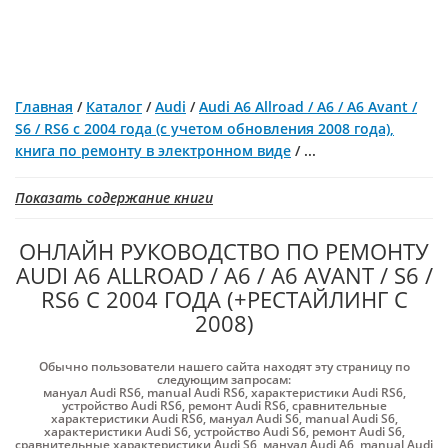
Главная
/
Каталог
/
Audi
/
Audi A6 Allroad / A6 / A6 Avant /
S6 / RS6 с 2004 года (с учетом обновления 2008 года),
книга по ремонту в электронном виде
/
...
Показать содержание книги
ОНЛАЙН РУКОВОДСТВО ПО РЕМОНТУ
AUDI A6 ALLROAD / A6 / A6 AVANT / S6 /
RS6 С 2004 ГОДА (+РЕСТАЙЛИНГ С
2008)
Обычно пользователи нашего сайта находят эту страницу по
следующим запросам:
мануал Audi RS6
,
manual Audi RS6
,
характеристики Audi RS6
,
устройство Audi RS6
,
ремонт Audi RS6
,
сравнительные
характеристики Audi RS6
,
мануал Audi S6
,
manual Audi S6
,
характеристики Audi S6
,
устройство Audi S6
,
ремонт Audi S6
,
сравнительные характеристики Audi S6
,
мануал Audi A6
,
manual Audi