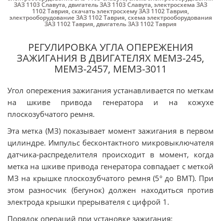
ЗАЗ 1103 Славута
,
двигатель ЗАЗ 1103 Славута
,
электросхема ЗАЗ
1102 Таврия
,
скачать электросхему ЗАЗ 1102 Таврия
,
электрооборудование ЗАЗ 1102 Таврия
,
схема электрооборудования
ЗАЗ 1102 Таврия
,
двигатель ЗАЗ 1102 Таврия
РЕГУЛИРОВКА УГЛА ОПЕРЕЖЕНИЯ
ЗАЖИГАНИЯ В ДВИГАТЕЛЯХ МЕМЗ-245,
МЕМЗ-2457, МЕМЗ-3011
Угол опережения зажигания устанавливается по меткам
на шкиве привода генератора и на кожухе
плоскозубчатого ремня.
Эта метка (МЗ) показывает момент зажигания в первом
цилиндре. Импульс бесконтактного микровыключателя
датчика-распределителя происходит в момент, когда
метка на шкиве привода генератора совпадает с меткой
МЗ на крышке плоскозубчатого ремня (5° до ВМТ). При
этом разносчик (бегунок) должен находиться против
электрода крышки прерывателя с цифрой 1.
Порядок операций при установке зажигания: