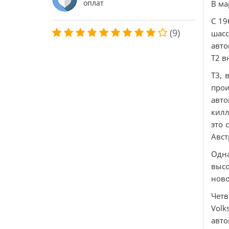
оплат
В ма
С 19
(9)
шасс
авто
Т2 в
T3, 
прои
авт
килл
это 
Авст
Одн
высо
ново
Четв
Vol
авто