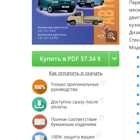
Перв
мес
двиг
кузо
Диз
Стек
Моде
Купить в PDF 37.34 $
Как оплатить и скачать
Только оригинальные
руководства
Доступно сразу после
оплаты
Полное соответствие
бумажным изданиям
100% защита ваших