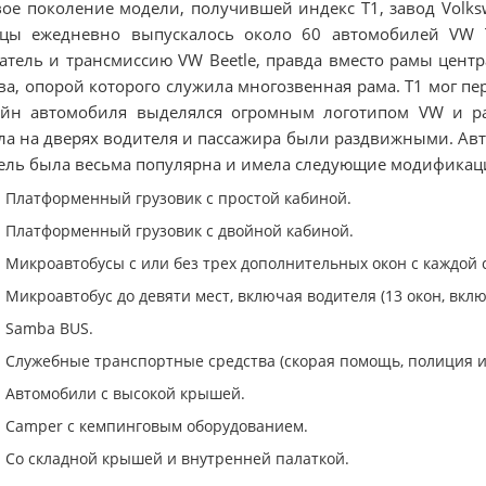
ое поколение модели, получившей индекс Т1, завод Volks
яцы ежедневно выпускалось около 60 автомобилей VW T
атель и трансмиссию VW Beetle, правда вместо рамы цент
ва, опорой которого служила многозвенная рама. Т1 мог пе
айн автомобиля выделялся огромным логотипом VW и ра
ла на дверях водителя и пассажира были раздвижными. А
ль была весьма популярна и имела следующие модификац
Платформенный грузовик с простой кабиной.
Платформенный грузовик с двойной кабиной.
Микроавтобусы с или без трех дополнительных окон с каждой 
Микроавтобус до девяти мест, включая водителя (13 окон, вклю
Samba BUS.
Служебные транспортные средства (скорая помощь, полиция и т
Автомобили с высокой крышей.
Camper с кемпинговым оборудованием.
Со складной крышей и внутренней палаткой.