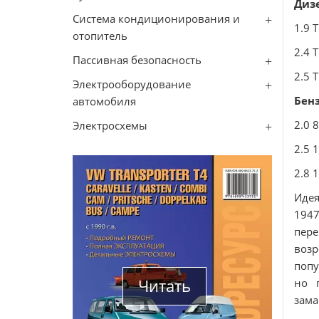
Диз
Система кондиционирования и
1.9 
отопитель
2.4 
Пассивная безопасность
2.5 
Электрооборудование
Бен
автомобиля
2.0 
Электросхемы
2.5 
2.8 
Идея
194
пере
возр
попу
Читать
но 
зама