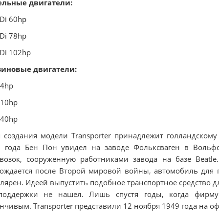
ельные двигатели:
TDi 60hp
TDi 78hp
TDi 102hp
зиновые двигатели:
84hp
110hp
140hp
 создания модели Transporter принадлежит голландскому
7 года Бен Пон увидел на заводе Фольксваген в Вольф
возок, сооруженную работниками завода на базе Beatle
ождается после Второй мировой войны, автомобиль для п
лярен. Идеей выпустить подобное транспортное средство д
поддержки не нашел. Лишь спустя годы, когда фирму
нчивым. Transporter представили 12 ноября 1949 года на 