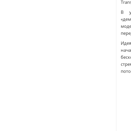
Trans
В у
«дем
моде
пере
Идея
нач
беск
стре
пото