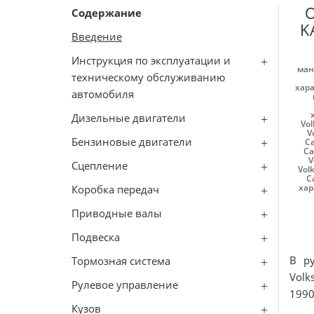
О
Содержание
K
Введение
Инструкция по эксплуатации и
ман
техническому обслуживанию
хара
автомобиля
Дизельные двигатели
Vo
V
Бензиновые двигатели
Ca
Ca
V
Сцепление
Vol
C
хар
Коробка передач
Приводные валы
Подвеска
В р
Тормозная система
Volk
Рулевое управление
1990
Кузов