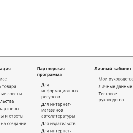
ация
Партнерская
Личный кабинет
программа
исе
Мои руководств
Для
 товара
Личные данные
информационных
ные советы
Тестовое
ресурсов
руководство
льства
Для интернет-
партнеры
магазинов
ы и ответы
автолитературы
 на создание
Для издательств
Для интернет-