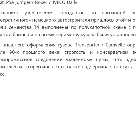
it, PSA Jumper / Boxer и IVECO Daily.
словиях ужесточения стандартов по пассивной без
ократичного» немецкого автостроителя пришлось отойти о
ли семейства Т4 выполнены по полукапотной схеме с п
дний бампер и по всему периметру кузова были установле
 внешнего оформления кузова Transporter / Caravelle о
ала 90-х прошлого века: строгость и консерватизм 
омпромиссное следование «заданному пути», что, одна
мителен и экспрессивен, что только подчеркивает его суть 
ке.