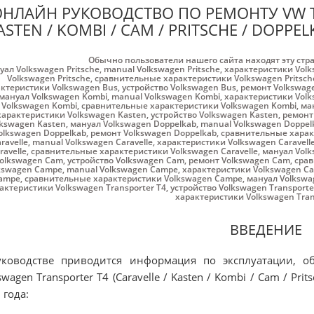
НЛАЙН РУКОВОДСТВО ПО РЕМОНТУ VW TR
ASTEN / KOMBI / CAM / PRITSCHE / DOPPEL
Обычно пользователи нашего сайта находят эту стр
уал Volkswagen Pritsche
,
manual Volkswagen Pritsche
,
характеристики Volk
Volkswagen Pritsche
,
сравнительные характеристики Volkswagen Pritsch
ктеристики Volkswagen Bus
,
устройство Volkswagen Bus
,
ремонт Volkswag
мануал Volkswagen Kombi
,
manual Volkswagen Kombi
,
характеристики Volk
Volkswagen Kombi
,
сравнительные характеристики Volkswagen Kombi
,
ма
характеристики Volkswagen Kasten
,
устройство Volkswagen Kasten
,
ремонт
lkswagen Kasten
,
мануал Volkswagen Doppelkab
,
manual Volkswagen Doppel
olkswagen Doppelkab
,
ремонт Volkswagen Doppelkab
,
сравнительные харак
ravelle
,
manual Volkswagen Caravelle
,
характеристики Volkswagen Caravell
ravelle
,
сравнительные характеристики Volkswagen Caravelle
,
мануал Vol
olkswagen Cam
,
устройство Volkswagen Cam
,
ремонт Volkswagen Cam
,
срав
kswagen Campe
,
manual Volkswagen Campe
,
характеристики Volkswagen C
ampe
,
сравнительные характеристики Volkswagen Campe
,
мануал Volkswag
актеристики Volkswagen Transporter T4
,
устройство Volkswagen Transporte
характеристики Volkswagen Tran
ВВЕДЕНИЕ
уководстве приводится информация по эксплуатации, 
swagen Transporter T4 (Caravelle / Kasten / Kombi / Cam / Pri
 года: