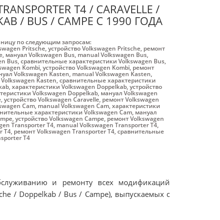
ANSPORTER T4 / CARAVELLE /
KAB / BUS / CAMPE С 1990 ГОДА
аницу по следующим запросам:
swagen Pritsche
,
устройство Volkswagen Pritsche
,
ремонт
e
,
мануал Volkswagen Bus
,
manual Volkswagen Bus
,
en Bus
,
сравнительные характеристики Volkswagen Bus
,
swagen Kombi
,
устройство Volkswagen Kombi
,
ремонт
нуал Volkswagen Kasten
,
manual Volkswagen Kasten
,
 Volkswagen Kasten
,
сравнительные характеристики
kab
,
характеристики Volkswagen Doppelkab
,
устройство
теристики Volkswagen Doppelkab
,
мануал Volkswagen
e
,
устройство Volkswagen Caravelle
,
ремонт Volkswagen
kswagen Cam
,
manual Volkswagen Cam
,
характеристики
нительные характеристики Volkswagen Cam
,
мануал
ampe
,
устройство Volkswagen Campe
,
ремонт Volkswagen
en Transporter T4
,
manual Volkswagen Transporter T4
,
r T4
,
ремонт Volkswagen Transporter T4
,
сравнительные
sporter T4
обслуживанию и ремонту всех модификаций
tsche / Doppelkab / Bus / Campe), выпускаемых с