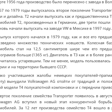
рте 1956 года производство было перенесено с завода в Во
67 по 1979 годы выпускалось второе поколение Transporter
и и дизайна. Т2 начали выпускать как и предшественника Т1
мобилей Т2, произведенных в Германии, две трети пошли 
новь начали выпускать на заводе VW в Мексике в 1997 году.
выпуск которого начался в 1979 году, как и все его пред
зведено множество технических новшеств. Колесная ба
омобиль стал на 12,5 сантиметров шире чем его пред
ограмов больше (1365 кг). Двигатель в Т3 как и в более ра
считалось устаревшим. Тем не менее, модель пользовалас
рии и на территории бывшего СССР.
ако участившиеся жалобы немецких покупателей-прагм
ту) вынудили Volkswagen AG отойти от традиций и поло
й модели T4 полукапотной компоновки и с передним прив
ертое поколение семейства Transporter появилось в авгус
kswagen AG вступил в новый этап конкурентной борьб
мобилей. За 12 лет производства семейство Т4 вошло в 