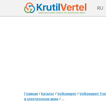
RU
электронные книги по ремонту авто
Главная
/
Каталог
/
Volkswagen
/
Volkswagen Tran
в электронном виде
/
...