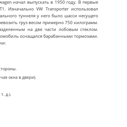
wagen начал выпускать в 1950 году. В первые
1. Изначально VW Transporter использовал
рального туннеля у него было шасси несущего
ревозить груз весом примерно 750 килограмм.
зделенным на две части лобовым стеклом.
втомобиль оснащался барабанными тормозами.
ии:
стороны.
чая окна в двери).
. д.).