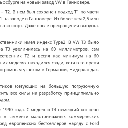
льфсбурге на новый завод VW в Ганновере.
 – Т2. В нем был сохранен подход T1 по части
 на заводе в Ганновере. Из более чем 2,5 млн
на экспорт. Даже после прекращения выпуска,
шественники имел индекс Type2. В VW T3 было
за Т3 увеличилась на 60 миллиметров, сам
шественник Т2 и весил как минимум на 60
нних моделях находился сзади, хотя в то время
ь огромным успехом в Германии, Нидерландах,
атиков (сетующих на большую погрузочную
жить все силы на разработку принципиально
одом.
те 1990 года. С моделью Т4 немецкий концерн
ы в сегменте малотоннажных коммерческих
ряд европейских бестселлеров наряду с Ford