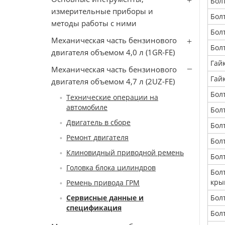
Бол
измерительные приборы и
Бол
методы работы с ними
Бол
Механическая часть бензинового
Бол
двигателя объемом 4,0 л (1GR-FE)
Гай
Механическая часть бензинового
Гай
двигателя объемом 4,7 л (2UZ-FE)
Бол
Технические операции на
автомобиле
Бол
Двигатель в сборе
Бол
Ремонт двигателя
Бол
Клиновидный приводной ремень
Бол
Головка блока цилиндров
Бол
кры
Ремень привода ГРМ
Сервисные данные и
Бол
спецификация
Бол