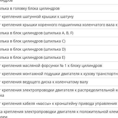
индров
лька в головку блока цилиндров
т крепления шатунной крышки к шатуну
т крепления крышки коренного подшипника коленчатого вала к
лька в блок цилиндров (шпилька A, B, F)
лька в блок цилиндров (шпилька С)
лька в блок цилиндров (шпилька D)
лька в блок цилиндров (шпилька Е)
т крепления масляной форсунки № 1 к блоку цилиндров
т крепления монтажной подушки двигателя к кузову транспортн
т крепления ведущего диска к коленчатому валу
т крепления электропроводки двигателя к распределительной к
ека
т крепления кабеля «массы» к кронштейну привода управления 
ка крепления электропроводки двигателя к положительной кле
ареи