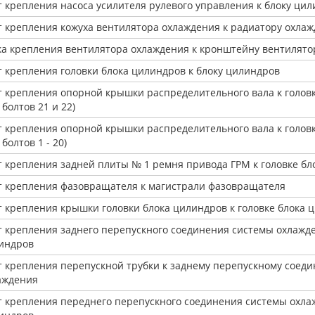
т крепления насоса усилителя рулевого управления к блоку ци
т крепления кожуха вентилятора охлаждения к радиатору охла
ка крепления вентилятора охлаждения к кронштейну вентилято
т крепления головки блока цилиндров к блоку цилиндров
т крепления опорной крышки распределительного вала к голов
 болтов 21 и 22)
т крепления опорной крышки распределительного вала к голов
 болтов 1 - 20)
т крепления задней плиты № 1 ремня привода ГРМ к головке бл
т крепления фазовращателя к магистрали фазовращателя
т крепления крышки головки блока цилиндров к головке блока 
т крепления заднего перепускного соединения системы охлажде
индров
т крепления перепускной трубки к заднему перепускному соед
аждения
т крепления переднего перепускного соединения системы охлаж