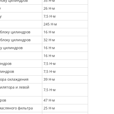
локу цилиндров
35 Н·м
у
26 Н·м
у
7,5 Н·м
245 Н·м
 блоку цилиндров
16 Н·м
 блоку цилиндров
32 Н·м
ку цилиндров
16 Н·м
16 Н·м
индров
7,5 Н·м
илиндров
7,5 Н·м
тора охлаждения
39 Н·м
тилятора и левой
7,5 Н·м
дров
47 Н·м
масляного фильтра
25 Н·м