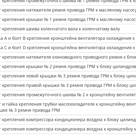
т крепления промежуточного шкива № 1 ремня привода ГРМ к б
т крепления натяжителя ремня привода ГРМ к масляному насос
т крепления крышки № 1 ремня привода ГРМ к масляному насос
т крепления шкива коленчатого вала к коленчатому валу
ка А и болт В крепления кронштейна вентилятора охлаждения к
ка С и болт D крепления кронштейна вентилятора охлаждения к
т крепления натяжителя клиновидного приводного ремня к бло
т крепления крышки № 2 ремня привода ГРМ к блоку цилиндров
т крепления левой крышки № 3 ремня привода ГРМ к блоку цил
т крепления правой крышки № 3 ремня привода ГРМ к блоку ц
т крепления промежуточного шкива № 2 к кронштейну вентиля
т и гайка крепления трубки маслоохладителя к кронштейну вен
шке № 3 ремня привода ГРМ
т крепления компрессора кондиционера воздуха к блоку цилин
т крепления компрессора кондиционера воздуха к кронштейну 