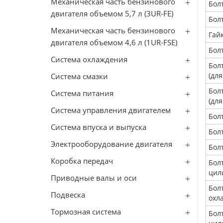
Механическая часть бензинового
Бол
двигателя объемом 5,7 л (3UR-FE)
Бол
Механическая часть бензинового
Гай
двигателя объемом 4,6 л (1UR-FSE)
Бол
Система охлаждения
Бол
(для
Система смазки
Бол
Система питания
(для
Система управления двигателем
Бол
Система впуска и выпуска
Бол
Электрооборудование двигателя
Бол
Коробка передач
Бол
цил
Приводные валы и оси
Бол
Подвеска
охл
Тормозная система
Бол