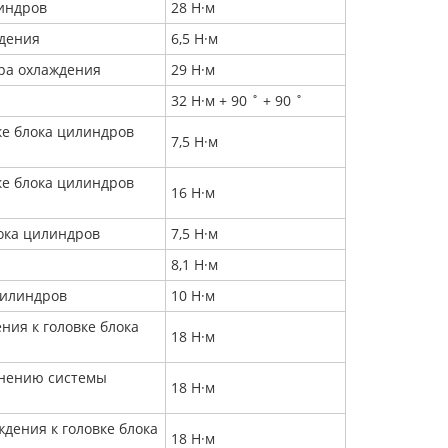
линдров
28 Н·м
ждения
6,5 Н·м
ра охлаждения
29 Н·м
32 Н·м + 90 ˚ + 90 ˚
ке блока цилиндров
7,5 Н·м
ке блока цилиндров
16 Н·м
ока цилиндров
7,5 Н·м
8,1 Н·м
цилиндров
10 Н·м
ния к головке блока
18 Н·м
инению системы
18 Н·м
дения к головке блока
18 Н·м