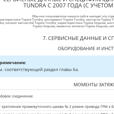
TUNDRA С 2007 ГОДА (С УЧЕТО
Обычно пользователи нашего сайта находят эту стр
рактеристики Toyota Tundra
,
инструмент Toyota Tundra
,
запчасти Toyota 
dra
,
каталог запчастей Toyota Tundra
,
характеристики Toyota Sequoia
,
инст
Toyota Sequoia
,
моменты затяжки Toyota Sequoia
,
кат
7. СЕРВИСНЫЕ ДАННЫЕ И 
ОБОРУДОВАНИЕ И ИНС
римечание
:
м. соответствующий раздел главы 6а.
МОМЕНТЫ ЗАТЯЖ
ьбовое соединение
т крепления промежуточного шкива № 2 ремня привода ГРМ к б