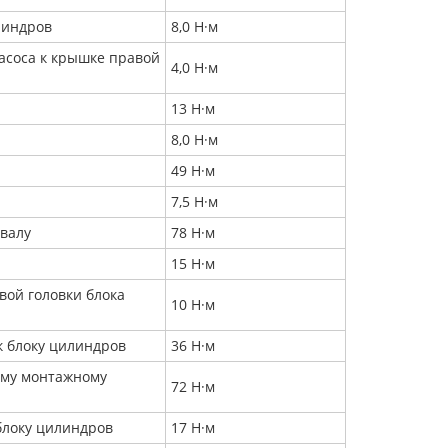
линдров
8,0 Н·м
асоса к крышке правой
4,0 Н·м
13 Н·м
8,0 Н·м
49 Н·м
7,5 Н·м
валу
78 Н·м
15 Н·м
вой головки блока
10 Н·м
к блоку цилиндров
36 Н·м
ему монтажному
72 Н·м
блоку цилиндров
17 Н·м