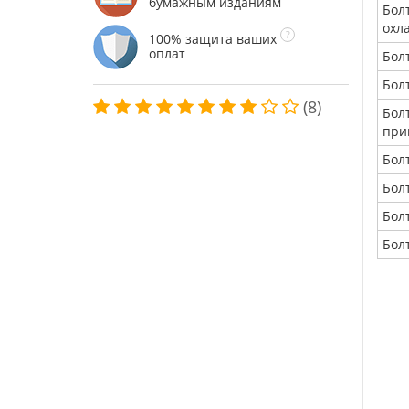
бумажным изданиям
Бол
охл
100% защита ваших
оплат
Бол
Бол
(8)
Бол
при
Бол
Бол
Бол
Бол