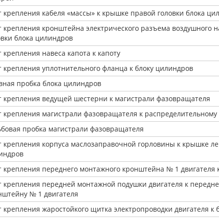
т крепления кабеля «массы» к крышке правой головки блока ци
т крепления кронштейна электрического разъема воздушного н
овки блока цилиндров
т крепления навеса капота к капоту
т крепления уплотнительного фланца к блоку цилиндров
вная пробка блока цилиндров
т крепления ведущей шестерни к магистрали фазовращателя
т крепления магистрали фазовращателя к распределительному 
ьбовая пробка магистрали фазовращателя
т крепления корпуса маслозаправочной горловины к крышке ле
индров
т крепления переднего монтажного кронштейна № 1 двигателя 
т крепления передней монтажной подушки двигателя к передн
нштейну № 1 двигателя
т крепления жаростойкого щитка электропроводки двигателя к 