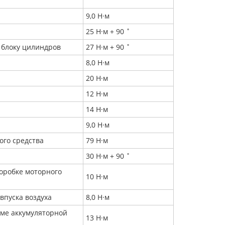
9,0 Н·м
25 Н·м + 90 ˚
 блоку цилиндров
27 Н·м + 90 ˚
8,0 Н·м
20 Н·м
12 Н·м
14 Н·м
9,0 Н·м
ого средства
79 Н·м
30 Н·м + 90 ˚
оробке моторного
10 Н·м
впуска воздуха
8,0 Н·м
мме аккумуляторной
13 Н·м