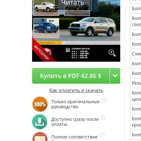
Читать
Бол
Бол
гол
Бол
Бол
Сли
Бол
Бол
Купить в PDF 42.86 $
Рез
Как оплатить и скачать
Бол
цил
Только оригинальные
руководства
Бол
Бол
Доступно сразу после
оплаты
кро
Бол
Полное соответствие