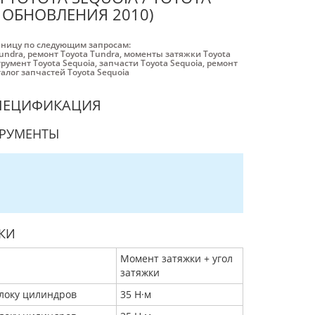
М ОБНОВЛЕНИЯ 2010)
аницу по следующим запросам:
Tundra
,
ремонт Toyota Tundra
,
моменты затяжки Toyota
румент Toyota Sequoia
,
запчасти Toyota Sequoia
,
ремонт
алог запчастей Toyota Sequoia
СПЕЦИФИКАЦИЯ
ТРУМЕНТЫ
КИ
Момент затяжки + угол
затяжки
локу цилиндров
35 Н·м