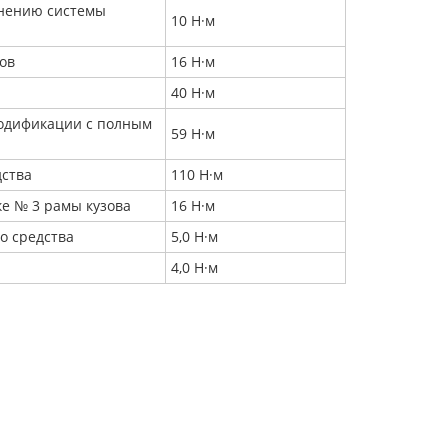
инению системы
10 Н·м
ов
16 Н·м
40 Н·м
модификации с полным
59 Н·м
дства
110 Н·м
ке № 3 рамы кузова
16 Н·м
о средства
5,0 Н·м
4,0 Н·м