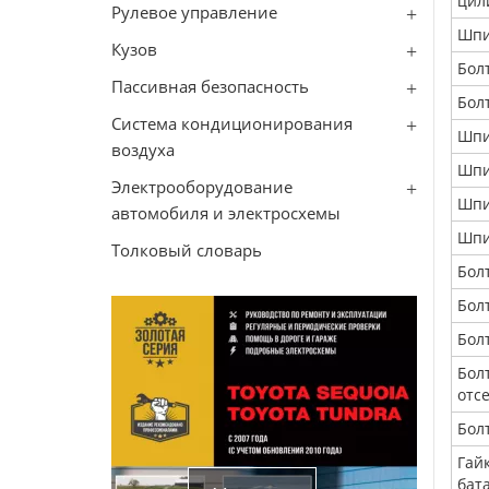
цил
Рулевое управление
Шпи
Кузов
Бол
Пассивная безопасность
Бол
Система кондиционирования
Шпи
воздуха
Шпи
Электрооборудование
Шпи
автомобиля и электросхемы
Шпи
Толковый словарь
Бол
Бол
Бол
Бол
отс
Бол
Гай
бат