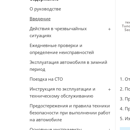
О руководстве
Введение
те
Tund
Действия в чрезвычайных
Se
ситуациях
Ежедневные проверки и
определение неисправностей
Эксплуатация автомобиля в зимний
период
Поездка на СТО
1. О
Инструкция по эксплуатации и
2. П
техническому обслуживанию
3. П
Предостережения и правила техники
4. П
безопасности при выполнении работ
5. И
на автомобиле
Основные инструменты,