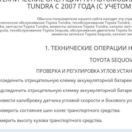
TUNDRA С 2007 ГОДА (С УЧЕТО
Обычно пользователи нашего сайта находят эту стр
хническое обслуживание Toyota Tundra
,
техобслуживание Toyota Tundra
,
ra
,
запчасти Toyota Tundra
,
моменты затяжки Toyota Tundra
,
каталог зап
quoia
,
техобслуживание Toyota Sequoia
,
обслуживание двигателя Toyota S
моменты затяжки Toyota Sequoia
,
каталог за
1. ТЕХНИЧЕСКИЕ ОПЕРАЦИИ 
TOYOTA SEQUOI
ПРОВЕРКА И РЕГУЛИРОВКА УГЛОВ УСТА
тсоединить отрицательную клемму аккумуляторной батареи
одсоединить отрицательную клемму аккумуляторной батаре
ровести калибровку датчика угловой скорости и бокового ус
роверить состояние шин колес транспортного средства.
змерить высоту кузова транспортного средства.