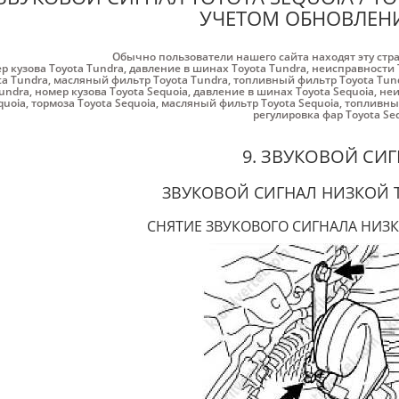
УЧЕТОМ ОБНОВЛЕНИ
Обычно пользователи нашего сайта находят эту стр
р кузова Toyota Tundra
,
давление в шинах Toyota Tundra
,
неисправности 
ta Tundra
,
масляный фильтр Toyota Tundra
,
топливный фильтр Toyota Tun
undra
,
номер кузова Toyota Sequoia
,
давление в шинах Toyota Sequoia
,
неи
quoia
,
тормоза Toyota Sequoia
,
масляный фильтр Toyota Sequoia
,
топливный
регулировка фар Toyota Se
9. ЗВУКОВОЙ СИ
ЗВУКОВОЙ СИГНАЛ НИЗКОЙ
СНЯТИЕ ЗВУКОВОГО СИГНАЛА НИЗ