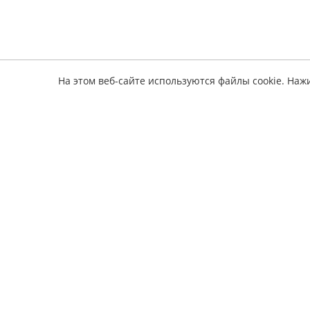
На этом веб-сайте используются файлы cookie. Наж
Информ
электронные книги по ремонту авто
О серв
Оплата
Полез
Обратная связь
Издате
Наши 
Политика конфиденциальности
Вопрос
Соглашение подписчика
Заявка
Условия возврата
книги
Конта