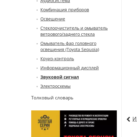
Аудиосистема
Комбинация приборов
Освещение
Стеклоочиститель и омыватель
ветрового/заднего стекла
Омыватель фар головного
освещения (Toyota Sequoia)
Круиз-контроль
Информационный дисплей
Звуковой сигнал
Электросхемы
Толковый словарь
И