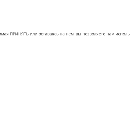
имая ПРИНЯТЬ или оставаясь на нем, вы позволяете нам исполь
ация
Партнерская
Личный кабинет
программа
исе
Мои руководств
Для
 товара
Личные данные
информационных
ные советы
Тестовое
ресурсов
руководство
льства
Для интернет-
партнеры
магазинов
ы и ответы
автолитературы
 на создание
Для издательств
Для интернет-
кты
магазинов
автозапчастей