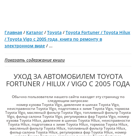
Главная
/
Каталог
/
Toyota
/
Toyota Fortuner / Toyota Hilux
/ Toyota Vigo с 2005 года, книга по ремонту в
электронном виде
/
...
Показать содержание книги
УХОД ЗА АВТОМОБИЛЕМ TOYOTA
FORTUNER / HILUX / VIGO С 2005 ГОДА
Обычно пользователи нашего сайта находят эту страницу по
следующим запросам:
номер кузова Toyota Vigo
,
давление в шинах Toyota Vigo
,
неисправности Toyota Vigo
,
подготовка к зиме Toyota Vigo
,
тормоза
Toyota Vigo
,
масляный фильтр Toyota Vigo
,
топливный фильтр Toyota
Vigo
,
фильр салона Toyota Vigo
,
регулировка фар Toyota Vigo
,
номер
кузова Toyota Hilux
,
давление в шинах Toyota Hilux
,
неисправности
Toyota Hilux
,
подготовка к зиме Toyota Hilux
,
тормоза Toyota Hilux
,
масляный фильтр Toyota Hilux
,
топливный фильтр Toyota Hilux
,
фильр салона Toyota Hilux
,
регулировка фар Toyota Hilux
,
номер