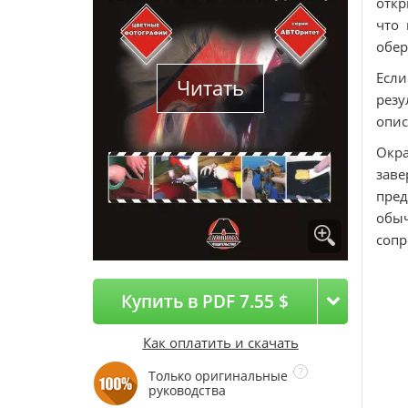
откр
что 
обер
Если
Читать
резу
опис
Окра
зав
пре
обыч
сопр
Купить в PDF 7.55 $
Как оплатить и скачать
Только оригинальные
руководства