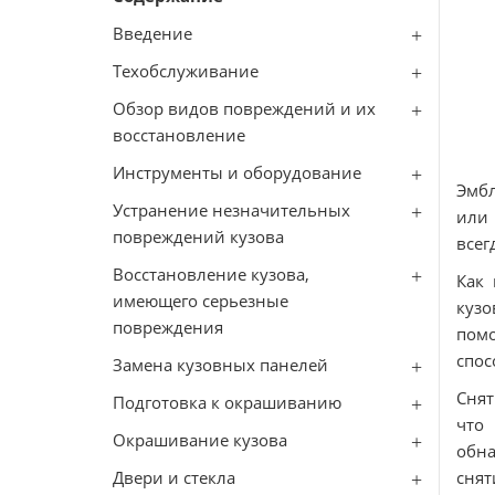
Введение
Техобслуживание
Обзор видов повреждений и их
восстановление
Инструменты и оборудование
Эмбл
Устранение незначительных
или 
повреждений кузова
всег
Восстановление кузова,
Как 
имеющего серьезные
кузо
повреждения
помо
спос
Замена кузовных панелей
Снят
Подготовка к окрашиванию
что
Окрашивание кузова
обна
Двери и стекла
снят