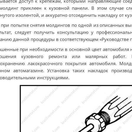
ывается доступ к крепежам, которыми направляющие соед
молдинг приклеен к кузовной панели. В этом случае с
нутого изолентой, и аккуратно отсоединить накладку от ку
 при попытке снятия молдингов по одной из описанных в
льтат, следует получить консультацию у профессионал
анию данной процедуры в соответствующем «Руководстве 
шенные при необходимости в основной цвет автомобиля на
ершения кузовного ремонта или малярных работ. Н
дохранению лакокрасочного покрытия автомобиля. Мол
ном автомагазине. Установка таких накладок производ
оводительными инструкциями.