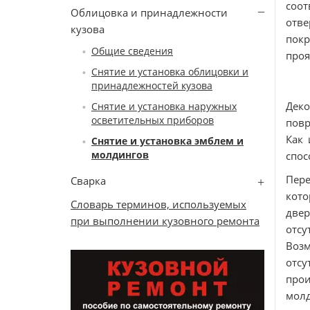
соо
Облицовка и принадлежности
отве
кузова
покр
Общие сведения
проя
Снятие и установка облицовки и
принадлежностей кузова
Дек
Снятие и установка наружных
осветительных приборов
повр
Как 
Снятие и установка эмблем и
молдингов
спос
Пере
Сварка
кото
Словарь терминов, используемых
двер
при выполнении кузовного ремонта
отсу
Воз
отс
про
мол