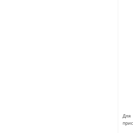
Для
прис