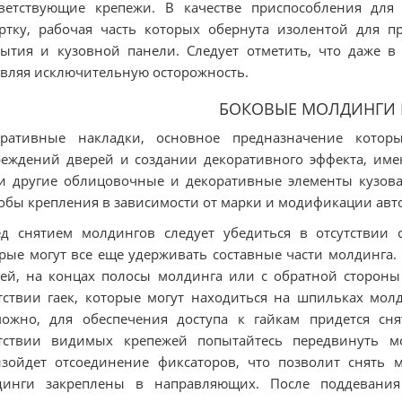
тветствующие крепежи. В качестве приспособления для
ртку, рабочая часть которых обернута изолентой для 
ытия и кузовной панели. Следует отметить, что даже в
вляя исключительную осторожность.
БОКОВЫЕ МОЛДИНГИ 
оративные накладки, основное предназначение котор
еждений дверей и создании декоративного эффекта, им
и другие облицовочные и декоративные элементы кузов
обы крепления в зависимости от марки и модификации авт
д снятием молдингов следует убедиться в отсутствии 
рые могут все еще удерживать составные части молдинга.
ей, на концах полосы молдинга или с обратной стороны 
тствии гаек, которые могут находиться на шпильках мол
можно, для обеспечения доступа к гайкам придется сн
утствии видимых крепежей попытайтесь передвинуть м
изойдет отсоединение фиксаторов, что позволит снять
динги закреплены в направляющих. После поддевания