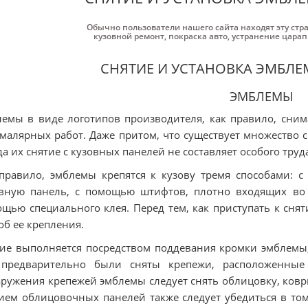
Обычно пользователи нашего сайта находят эту стр
кузовной ремонт
,
покраска авто
,
устранение цара
СНЯТИЕ И УСТАНОВКА ЭМБЛ
ЭМБЛЕМЫ
емы в виде логотипов производителя, как правило, сним
малярных работ. Даже притом, что существует множество 
да их снятие с кузовных панелей не составляет особого труд
правило, эмблемы крепятся к кузову тремя способами: 
вную панель, с помощью штифтов, плотно входящих во 
щью специального клея. Перед тем, как приступать к сн
об ее крепления.
ие выполняется посредством поддевания кромки эмблемы, 
 предварительно были сняты крепежи, расположенные
ружения крепежей эмблемы следует снять облицовку, ковр
ием облицовочных панелей также следует убедиться в то