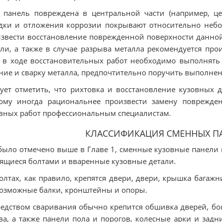
 панель повреждена в центральной части (например, це
дки и отложения коррозии покрывают относительно небо
звести восстановление поврежденной поверхности данно
ли, а также в случае разрыва металла рекомендуется про
 в ходе восстановительных работ необходимо выполнять 
ние и сварку металла, предпочтительно поручить выполне
ует отметить, что рихтовка и восстановление кузовных 
тому иногда рациональнее произвести замену поврежде
вных работ профессиональным специалистам.
КЛАССИФИКАЦИЯ СМЕННЫХ П
было отмечено выше в Главе 1, сменные кузовные панели 
ящиеся болтами и вваренные кузовные детали.
олтах, как правило, крепятся двери, двери, крышка багажн
озможные балки, кронштейны и опоры.
едством сваривания обычно крепится обшивка дверей, бо
ва, а также панели пола и порогов, колесные арки и зад