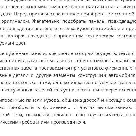
о в целях экономии самостоятельно найти и снять такую 
адке. Перед принятием решения о приобретении сменной 
 оригиналом. Желательно подобрать панель, подходящую 
ое совпадение цветового оттенка кузова автомобиля и пр
ль, которая находится в приличном техническом состоян
уемый цвет.
е кузовные панели, крепление которых осуществляется с
енных и других автомагазинах, но их стоимость значите
ственная замена производится при установке фирменных п
вные детали и другие элементы конструкции автомобиля 
астей несколько ниже, однако их качество уступает каче
ных кузовных панелей следует взвесить вышеперечисленн
пованные панели кузова, обшивка дверей и несущие комп
но приобрести в фирменных и других автомагазинах. 
овой сети, поскольку только в этом случае имеется пол
ическим требованиям производителя.