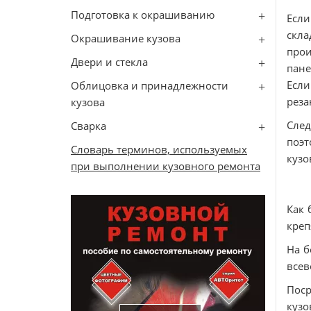
Подготовка к окрашиванию
Если
скла
Окрашивание кузова
прои
Двери и стекла
пане
Если
Облицовка и принадлежности
реза
кузова
След
Сварка
поэ
Словарь терминов, используемых
кузо
при выполнении кузовного ремонта
Как 
креп
На б
всев
Поср
кузо