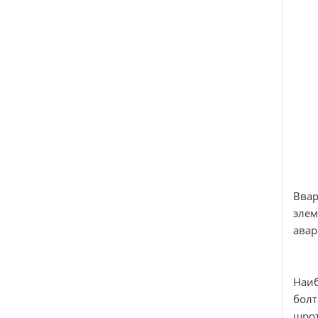
Ввар
элем
авар
Наиб
болт
шрот