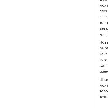
можн
площ
ее с
точн
дета
треб
Новы
фирм
каче
кузо
запч
смен
Штам
мож
торг
техн