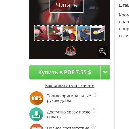
Читать
штам
Кром
вва
повр
если
Купить в PDF 7.55 $
Как оплатить и скачать
Только оригинальные
руководства
Доступно сразу после
оплаты
Полное соответствие