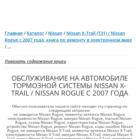
Главная
/
Каталог
/
Nissan
/
Nissan X-Trail (T31) / Nissan
Rogue с 2007 года, книга по ремонту в электронном виде
/
...
Показать содержание книги
ОБСЛУЖИВАНИЕ НА АВТОМОБИЛЕ
ТОРМОЗНОЙ СИСТЕМЫ NISSAN X-
TRAIL / NISSAN ROGUE С 2007 ГОДА
Обычно пользователи нашего сайта находят эту страницу по
следующим запросам:
не заводится Nissan Rogue
,
моменты затяжки Nissan Rogue
,
неисправности Nissan Rogue
,
мануал Nissan Rogue
,
manual Nissan
Rogue
,
схема Nissan Rogue
,
характеристики Nissan Rogue
,
устройство Nissan Rogue
,
ремонт Nissan Rogue
,
коды ошибок Nissan
Rogue
,
не заводится Nissan X-Trail
,
моменты затяжки Nissan X-Trail
,
неисправности Nissan X-Trail
,
мануал Nissan X-Trail
,
manual Nissan X-
Trail
,
схема Nissan X-Trail
,
характеристики Nissan X-Trail
,
устройство