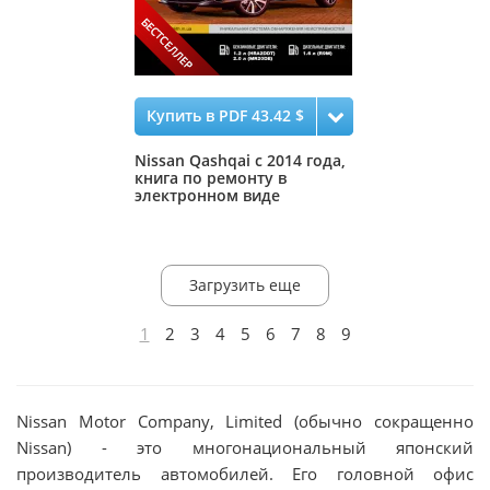
Купить в PDF 43.42 $
Nissan Qashqai с 2014 года,
книга по ремонту в
электронном виде
Загрузить еще
1
2
3
4
5
6
7
8
9
Nissan Motor Company, Limited (обычно сокращенно
Nissan) - это многонациональный японский
производитель автомобилей. Его головной офис