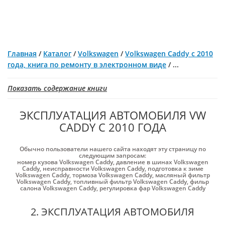
Главная
/
Каталог
/
Volkswagen
/
Volkswagen Caddy с 2010
года, книга по ремонту в электронном виде
/
...
Показать содержание книги
ЭКСПЛУАТАЦИЯ АВТОМОБИЛЯ VW
CADDY С 2010 ГОДА
Обычно пользователи нашего сайта находят эту страницу по
следующим запросам:
номер кузова Volkswagen Caddy
,
давление в шинах Volkswagen
Caddy
,
неисправности Volkswagen Caddy
,
подготовка к зиме
Volkswagen Caddy
,
тормоза Volkswagen Caddy
,
масляный фильтр
Volkswagen Caddy
,
топливный фильтр Volkswagen Caddy
,
фильр
салона Volkswagen Caddy
,
регулировка фар Volkswagen Caddy
2. ЭКСПЛУАТАЦИЯ АВТОМОБИЛЯ