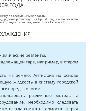
2009 ГОДА
аницу по следующим запросам:
 J
,
радиатор охлаждения Opel Astra J
,
схема системы
e XT
,
радиатор охлаждения Buick Excelle XT
ОХЛАЖДЕНИЯ
 химические реагенты.
адлежащей таре, например, в старом
сть на землю. Антифриз на основе
ающую жидкость в систему городской
осит вред экологии.
пользовать различные методы и
орудование, необходимо следовать
имо всегда снимать термостат перед