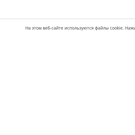
На этом веб-сайте используются файлы cookie. Наж
Информ
электронные книги по ремонту авто
О серв
Оплата
Полез
Обратная связь
Издате
Наши 
Политика конфиденциальности
Вопрос
Соглашение подписчика
Заявка
Условия возврата
книги
Конта