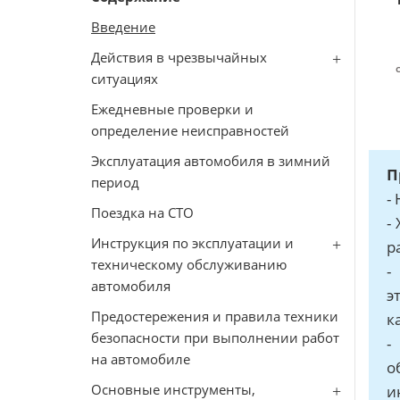
Введение
Действия в чрезвычайных
ситуациях
Ежедневные проверки и
определение неисправностей
Эксплуатация автомобиля в зимний
П
период
-
Поездка на СТО
-
Инструкция по эксплуатации и
р
техническому обслуживанию
-
автомобиля
э
Предостережения и правила техники
к
безопасности при выполнении работ
-
на автомобиле
о
Основные инструменты,
и