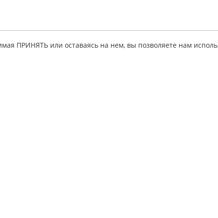
имая ПРИНЯТЬ или оставаясь на нем, вы позволяете нам исполь
ация
Партнерская
Личный кабинет
программа
исе
Мои руководств
Для
 товара
Личные данные
информационных
ные советы
Тестовое
ресурсов
руководство
льства
Для интернет-
партнеры
магазинов
ы и ответы
автолитературы
 на создание
Для издательств
Для интернет-
кты
магазинов
автозапчастей
«KrutilVertel» © 2015-2026 Все права защищены.