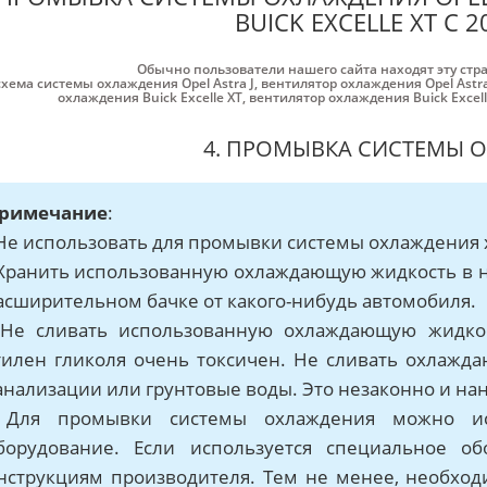
BUICK EXCELLE XT С 
Обычно пользователи нашего сайта находят эту стр
схема системы охлаждения Opel Astra J
,
вентилятор охлаждения Opel Astra
охлаждения Buick Excelle XT
,
вентилятор охлаждения Buick Excell
4. ПРОМЫВКА СИСТЕМЫ 
римечание
:
 Не использовать для промывки системы охлаждения
 Хранить использованную охлаждающую жидкость в н
асширительном бачке от какого-нибудь автомобиля.
 Не сливать использованную охлаждающую жидко
тилен гликоля очень токсичен. Не сливать охлажд
анализации или грунтовые воды. Это незаконно и нан
 Для промывки системы охлаждения можно ис
борудование. Если используется специальное об
нструкциям производителя. Тем не менее, необход