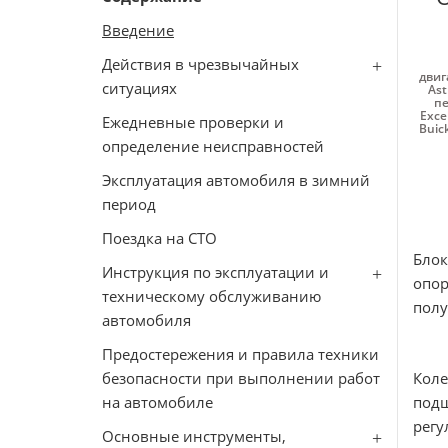
Введение
Действия в чрезвычайных
двиг
ситуациях
Ast
пе
Excel
Ежедневные проверки и
Buick
определение неисправностей
Эксплуатация автомобиля в зимний
период
Поездка на СТО
Блок
Инструкция по эксплуатации и
опор
техническому обслуживанию
полу
автомобиля
Предостережения и правила техники
безопасности при выполнении работ
Кол
на автомобиле
под
регу
Основные инструменты,