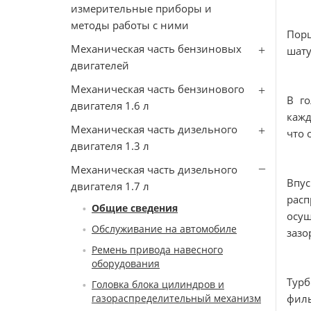
измерительные приборы и
методы работы с ними
Пор
Механическая часть бензиновых
шату
двигателей
Механическая часть бензинового
В го
двигателя 1.6 л
кажд
Механическая часть дизельного
что 
двигателя 1.3 л
Механическая часть дизельного
Впу
двигателя 1.7 л
рас
Общие сведения
осущ
Обслуживание на автомобиле
зазо
Ремень привода навесного
оборудования
Турб
Головка блока цилиндров и
газораспределительный механизм
филь