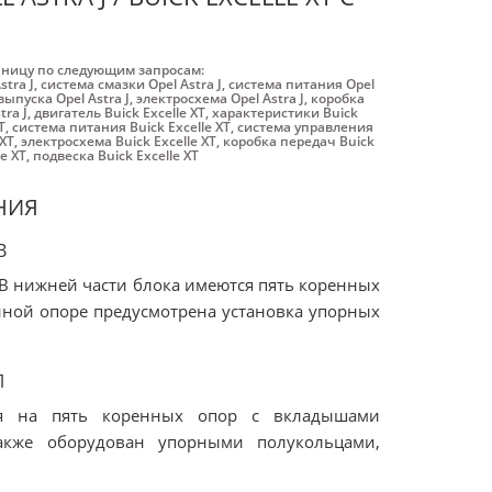
аницу по следующим запросам:
tra J
,
система смазки Opel Astra J
,
система питания Opel
выпуска Opel Astra J
,
электросхема Opel Astra J
,
коробка
tra J
,
двигатель Buick Excelle XT
,
характеристики Buick
T
,
система питания Buick Excelle XT
,
система управления
 XT
,
электросхема Buick Excelle XT
,
коробка передач Buick
le XT
,
подвеска Buick Excelle XT
НИЯ
В
В нижней части блока имеются пять коренных
енной опоре предусмотрена установка упорных
Л
тся на пять коренных опор с вкладышами
акже оборудован упорными полукольцами,