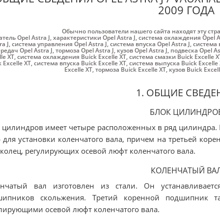
2009 ГОДА
Обычно пользователи нашего сайта находят эту стр
атель Opel Astra J
,
характеристики Opel Astra J
,
система охлаждения Opel As
ra J
,
система управления Opel Astra J
,
система впуска Opel Astra J
,
система 
редач Opel Astra J
,
тормоза Opel Astra J
,
кузов Opel Astra J
,
подвеска Opel As
le XT
,
система охлаждения Buick Excelle XT
,
система смазки Buick Excelle X
 Excelle XT
,
система впуска Buick Excelle XT
,
система выпуска Buick Excelle
Excelle XT
,
тормоза Buick Excelle XT
,
кузов Buick Excel
1. ОБЩИЕ СВЕДЕ
БЛОК ЦИЛИНДРО
 цилиндров имеет четыре расположенных в ряд цилиндра. 
 для установки коленчатого вала, причем на третьей кор
колец, регулирующих осевой люфт коленчатого вала.
КОЛЕНЧАТЫЙ ВА
енчатый вал изготовлен из стали. Он устанавливае
шипников скольжения. Третий коренной подшипник т
лирующими осевой люфт коленчатого вала.