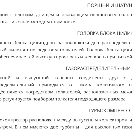
ПОРШНИ И ШАТУ
шни с плоским днищем и плавающим поршневым пальцем
ны – из стали методом штамповки.
ГОЛОВКА БЛОКА ЦИЛИ
ловке блока цилиндров располагаются два распределит
ый цилиндр посредством толкателей. Головка блока цили
обеспечивает ей высокую прочность и жесткость при низкой
ГАЗОРАСПРЕДЕЛИТЕЛЬНЫЙ
скной и выпускной клапаны соединены друг с др
пределительный приводится от шкива коленчатого 
ествляется посредством толкателей, расположенных меж
р регулируется подбором толкателя подходящего размера.
ТУРБОКОМПРЕСС
окомпрессор расположен между выпускным коллектором и
тром. В нем имеются две турбины – для выхлопных газов