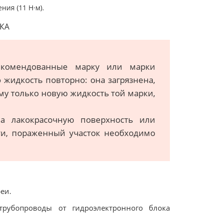
ия (11 Н·м).
КА
екомендованные марку или марки
 жидкость повторно: она загрязнена,
му только новую жидкость той марки,
а лакокрасочную поверхность или
ти, пораженный участок необходимо
еи.
рубопроводы от гидроэлектронного блока