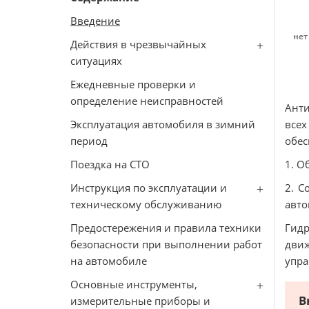
Введение
нет
Действия в чрезвычайных
ситуациях
Ежедневные проверки и
определение неисправностей
Анти
Эксплуатация автомобиля в зимний
все
период
обес
Поездка на СТО
1. О
Инструкция по эксплуатации и
2. С
техническому обслуживанию
авто
Предостережения и правила техники
Гидр
безопасности при выполнении работ
движ
на автомобиле
упра
Основные инструменты,
В
измерительные приборы и