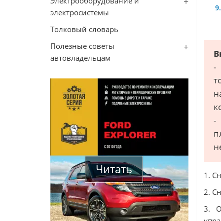
Электрооборудование и
электросистемы
Толковый словарь
Полезные советы
В
автовладельцам
-
т
н
к
-
п
н
Читать
1. С
2. С
3. 
упра