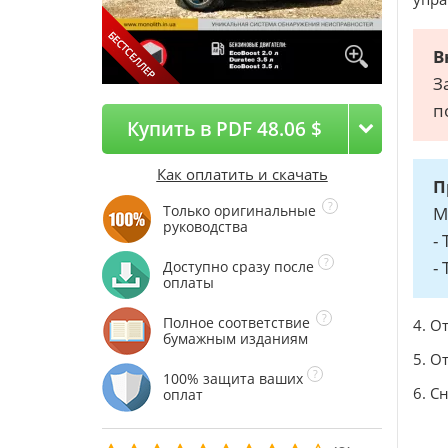
В
З
п
Купить в PDF 48.06 $
Как оплатить и скачать
П
Только оригинальные
М
руководства
-
-
Доступно сразу после
оплаты
Полное соответствие
4. О
бумажным изданиям
5. О
100% защита ваших
6. С
оплат