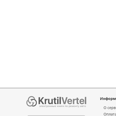
Информ
электронные книги по ремонту авто
О серв
Оплата