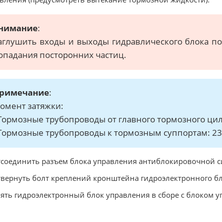
нимание
:
аглушить входы и выходы гидравлического блока п
опадания посторонних частиц.
римечание
:
омент затяжки:
 Тормозные трубопроводы от главного тормозного цил
 Тормозные трубопроводы к тормозным суппортам: 23
тсоединить разъем блока управления антиблокировочной си
твернуть болт креплений кронштейна гидроэлектронного б
нять гидроэлектронный блок управления в сборе с блоком 