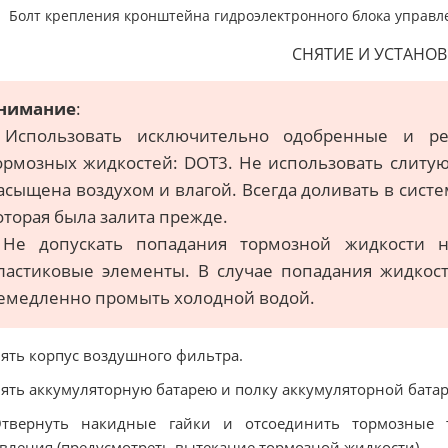
Болт крепления кронштейна гидроэлектронного блока управлен
СНЯТИЕ И УСТАНОВ
нимание
:
 Использовать исключительно одобренные и р
ормозных жидкостей: DOT3. Не использовать слитую
асыщена воздухом и влагой. Всегда доливать в систе
оторая была залита прежде.
 Не допускать попадания тормозной жидкости н
ластиковые элементы. В случае попадания жидкос
емедленно промыть холодной водой.
нять корпус воздушного фильтра.
нять аккумуляторную батарею и полку аккумуляторной батар
Отвернуть накидные гайки и отсоединить тормозные т
вления (предусмотреть вытекание тормозной жидкости).