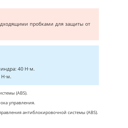
одходящими пробками для защиты от
индра: 40 Н·м.
 Н·м.
стемы (ABS).
лока управления.
управления антиблокировочной системы (ABS).