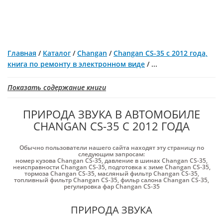
Главная
/
Каталог
/
Changan
/
Changan CS-35 с 2012 года,
книга по ремонту в электронном виде
/
...
Показать содержание книги
ПРИРОДА ЗВУКА В АВТОМОБИЛЕ
CHANGAN CS-35 С 2012 ГОДА
Обычно пользователи нашего сайта находят эту страницу по
следующим запросам:
номер кузова Changan CS-35
,
давление в шинах Changan CS-35
,
неисправности Changan CS-35
,
подготовка к зиме Changan CS-35
,
тормоза Changan CS-35
,
масляный фильтр Changan CS-35
,
топливный фильтр Changan CS-35
,
фильр салона Changan CS-35
,
регулировка фар Changan CS-35
ПРИРОДА ЗВУКА