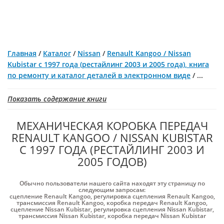
Главная
/
Каталог
/
Nissan
/
Renault Kangoo / Nissan
Kubistar с 1997 года (рестайлинг 2003 и 2005 года), книга
по ремонту и каталог деталей в электронном виде
/
...
Показать содержание книги
МЕХАНИЧЕСКАЯ КОРОБКА ПЕРЕДАЧ
RENAULT KANGOO / NISSAN KUBISTAR
С 1997 ГОДА (РЕСТАЙЛИНГ 2003 И
2005 ГОДОВ)
Обычно пользователи нашего сайта находят эту страницу по
следующим запросам:
сцепление Renault Kangoo
,
регулировка сцепления Renault Kangoo
,
трансмиссия Renault Kangoo
,
коробка передач Renault Kangoo
,
сцепление Nissan Kubistar
,
регулировка сцепления Nissan Kubistar
,
трансмиссия Nissan Kubistar
,
коробка передач Nissan Kubistar