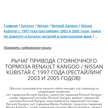
Главная
/
Каталог
/
Nissan
/
Renault Kangoo / Nissan
Kubistar с 1997 года (рестайлинг 2003 и 2005 года), книга
по ремонту и каталог деталей в электронном виде
/
...
Показать содержание книги
РЫЧАГ ПРИВОДА СТОЯНОЧНОГО
ТОРМОЗА RENAULT KANGOO / NISSAN
KUBISTAR С 1997 ГОДА (РЕСТАЙЛИНГ
2003 И 2005 ГОДОВ)
Обычно пользователи нашего сайта находят эту страницу по
следующим запросам:
нет тормозов Renault Kangoo
,
прокачка тормозов Renault Kangoo
,
схема тормозной системы Renault Kangoo
,
ремонт тормозной
системы Renault Kangoo
,
неисправности тормозной системы
Renault Kangoo
,
нет тормозов Nissan Kubistar
,
прокачка тормозов
Nissan Kubistar
,
схема тормозной системы Nissan Kubistar
,
ремонт