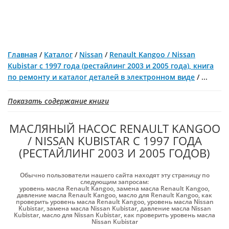
Главная
/
Каталог
/
Nissan
/
Renault Kangoo / Nissan
Kubistar с 1997 года (рестайлинг 2003 и 2005 года), книга
по ремонту и каталог деталей в электронном виде
/
...
Показать содержание книги
МАСЛЯНЫЙ НАСОС RENAULT KANGOO
/ NISSAN KUBISTAR С 1997 ГОДА
(РЕСТАЙЛИНГ 2003 И 2005 ГОДОВ)
Обычно пользователи нашего сайта находят эту страницу по
следующим запросам:
уровень масла Renault Kangoo
,
замена масла Renault Kangoo
,
давление масла Renault Kangoo
,
масло для Renault Kangoo
,
как
проверить уровень масла Renault Kangoo
,
уровень масла Nissan
Kubistar
,
замена масла Nissan Kubistar
,
давление масла Nissan
Kubistar
,
масло для Nissan Kubistar
,
как проверить уровень масла
Nissan Kubistar