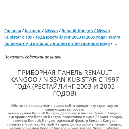
Главная
/
Каталог
/
Nissan
/
Renault Kangoo / Nissan
Kubistar с 1997 года (рестайлинг 2003 и 2005 года), книга
по ремонту и каталог деталей в электронном виде
/
...
Показать содержание книги
ПРИБОРНАЯ ПАНЕЛЬ RENAULT
KANGOO / NISSAN KUBISTAR С 1997
ГОДА (РЕСТАЙЛИНГ 2003 И 2005
ГОДОВ)
Обычно пользователи нашего сайта находят эту страницу по
следующим запросам:
номер кузова Renault Kangoo
,
давление в шинах Renault Kangoo
,
неисправности Renault Kangoo
,
подготовка к зиме Renault Kangoo
,
тормоза Renault Kangoo
,
масляный фильтр Renault Kangoo
,
топливный фильтр Renault Kangoo
,
фильр салона Renault Kangoo
,
регулировка фар Renault Kangoo
,
номер кузова Nissan Kubistar
,