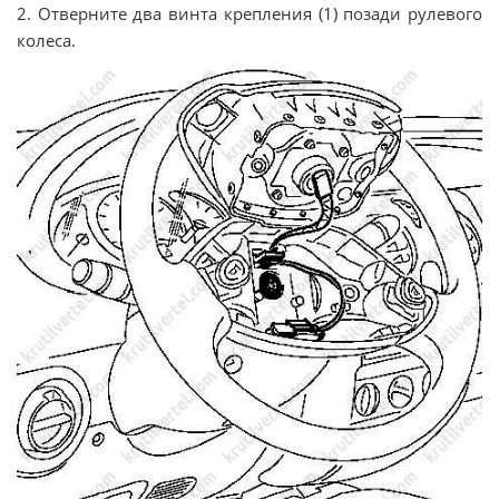
2. Отверните два винта крепления (1) позади рулевого
колеса.