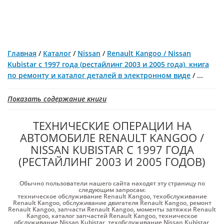
Главная
/
Каталог
/
Nissan
/
Renault Kangoo / Nissan
Kubistar с 1997 года (рестайлинг 2003 и 2005 года), книга
по ремонту и каталог деталей в электронном виде
/
...
Показать содержание книги
ТЕХНИЧЕСКИЕ ОПЕРАЦИИ НА
АВТОМОБИЛЕ RENAULT KANGOO /
NISSAN KUBISTAR С 1997 ГОДА
(РЕСТАЙЛИНГ 2003 И 2005 ГОДОВ)
Обычно пользователи нашего сайта находят эту страницу по
следующим запросам:
техническое обслуживание Renault Kangoo
,
техобслуживание
Renault Kangoo
,
обслуживание двигателя Renault Kangoo
,
ремонт
Renault Kangoo
,
запчасти Renault Kangoo
,
моменты затяжки Renault
Kangoo
,
каталог запчастей Renault Kangoo
,
техническое
обслуживание Nissan Kubistar
,
техобслуживание Nissan Kubistar
,