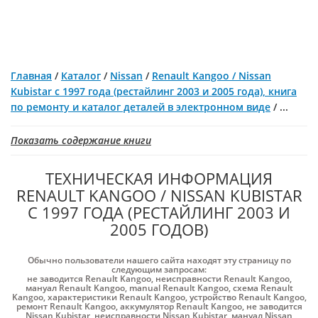
Главная
/
Каталог
/
Nissan
/
Renault Kangoo / Nissan
Kubistar с 1997 года (рестайлинг 2003 и 2005 года), книга
по ремонту и каталог деталей в электронном виде
/
...
Показать содержание книги
ТЕХНИЧЕСКАЯ ИНФОРМАЦИЯ
RENAULT KANGOO / NISSAN KUBISTAR
С 1997 ГОДА (РЕСТАЙЛИНГ 2003 И
2005 ГОДОВ)
Обычно пользователи нашего сайта находят эту страницу по
следующим запросам:
не заводится Renault Kangoo
,
неисправности Renault Kangoo
,
мануал Renault Kangoo
,
manual Renault Kangoo
,
схема Renault
Kangoo
,
характеристики Renault Kangoo
,
устройство Renault Kangoo
,
ремонт Renault Kangoo
,
аккумулятор Renault Kangoo
,
не заводится
Nissan Kubistar
,
неисправности Nissan Kubistar
,
мануал Nissan