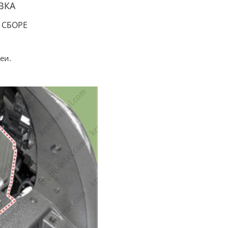
ВКА
 СБОРЕ
еи.