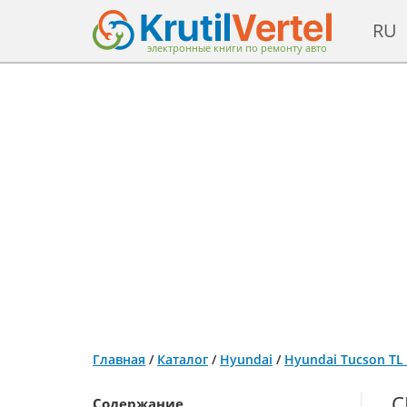
RU
электронные книги по ремонту авто
Главная
/
Каталог
/
Hyundai
/
Hyundai Tucson TL
С
Содержание