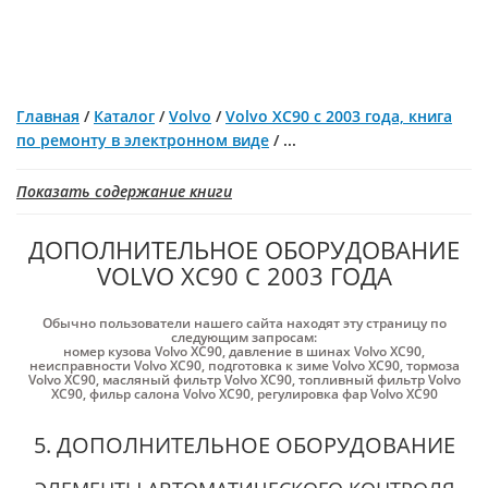
Главная
/
Каталог
/
Volvo
/
Volvo XC90 с 2003 года, книга
по ремонту в электронном виде
/
...
Показать содержание книги
ДОПОЛНИТЕЛЬНОЕ ОБОРУДОВАНИЕ
VOLVO XC90 С 2003 ГОДА
Обычно пользователи нашего сайта находят эту страницу по
следующим запросам:
номер кузова Volvo XC90
,
давление в шинах Volvo XC90
,
неисправности Volvo XC90
,
подготовка к зиме Volvo XC90
,
тормоза
Volvo XC90
,
масляный фильтр Volvo XC90
,
топливный фильтр Volvo
XC90
,
фильр салона Volvo XC90
,
регулировка фар Volvo XC90
5. ДОПОЛНИТЕЛЬНОЕ ОБОРУДОВАНИЕ