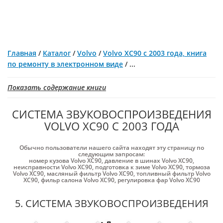
Главная
/
Каталог
/
Volvo
/
Volvo XC90 с 2003 года, книга
по ремонту в электронном виде
/
...
Показать содержание книги
СИСТЕМА ЗВУКОВОСПРОИЗВЕДЕНИЯ
VOLVO XC90 С 2003 ГОДА
Обычно пользователи нашего сайта находят эту страницу по
следующим запросам:
номер кузова Volvo XC90
,
давление в шинах Volvo XC90
,
неисправности Volvo XC90
,
подготовка к зиме Volvo XC90
,
тормоза
Volvo XC90
,
масляный фильтр Volvo XC90
,
топливный фильтр Volvo
XC90
,
фильр салона Volvo XC90
,
регулировка фар Volvo XC90
5. СИСТЕМА ЗВУКОВОСПРОИЗВЕДЕНИЯ