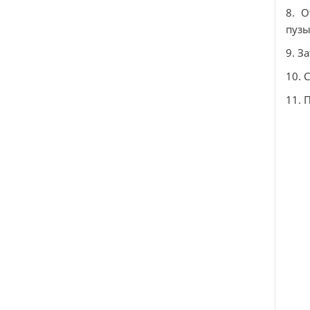
8. О
пузы
9. З
10. 
11. 