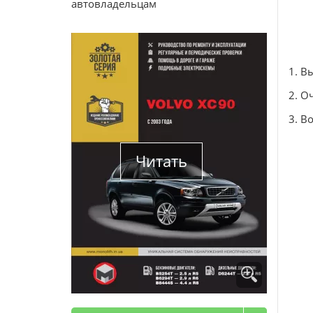
автовладельцам
1. В
2. О
3. В
Читать