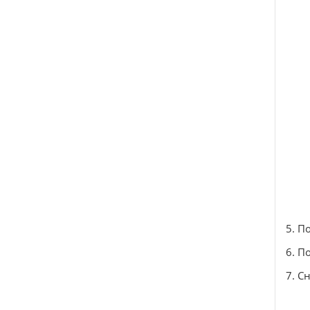
5. П
6. П
7. С