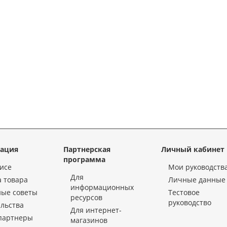
ация
Партнерская
Личный кабинет
программа
исе
Мои руководств
Для
 товара
Личные данные
информационных
ные советы
Тестовое
ресурсов
руководство
льства
Для интернет-
партнеры
магазинов