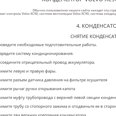
Обычно пользователи нашего сайта находят эту стр
мат контроль Volvo XC90
,
система вентиляции Volvo XC90
,
система кондиц
4. КОНДЕНСАТ
СНЯТИЕ КОНДЕНСА
роведите необходимые подготовительные работы.
азрядите систему кондиционирования.
тсоедините отрицательный провод аккумулятора.
нимите левую и правую фары.
нимите разъем датчика давления на фильтре осушителя
нимите рычаг ручки открывания капота
нимите муфту трубопровода с верхней левой секции конденс
нимите трубу со стопорного зажима и отодвиньте ее в сторо
нимите два верхних крепления конденсатора.