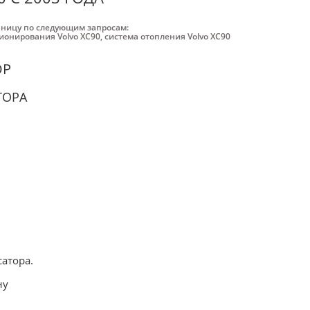
аницу по следующим запросам:
ионирования Volvo XC90
,
система отопления Volvo XC90
ОР
ТОРА
атора.
ну