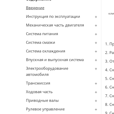
Введение
кли
Инструкция по эксплуатации
Механическая часть двигателя
Система питания
Система смазки
1. П
Система охлаждения
2. Р
Впускная и выпускная система
3. О
Электрооборудование
4. С
автомобиля
5. С
Трансмиссия
6. С
Ходовая часть
7. С
Приводные валы
8. С
Рулевое управление
9. С