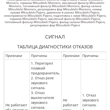
Montero
,
тормоза Mitsubishi Montero
,
масляный фильтр Mitsubishi
Montero
,
топливный фильтр Mitsubishi Montero
,
фильр салона
Mitsubishi Montero
,
регулировка фар Mitsubishi Montero
,
номер
кузова Mitsubishi Pajero
,
давление в шинах Mitsubishi Pajero
,
неисправности Mitsubishi Pajero
,
подготовка к зиме Mitsubishi Pajero
,
тормоза Mitsubishi Pajero
,
масляный фильтр Mitsubishi Pajero
,
топливный фильтр Mitsubishi Pajero
,
фильр салона Mitsubishi Pajero
,
регулировка фар Mitsubishi Pajero
СИГНАЛ
ТАБЛИЦА ДИАГНОСТИКИ ОТКАЗОВ
Признаки
Причины
Признаки
Причины
1. Перегорел
плавкий
предохранитель.
2. Отказ реле
звукового
сигнала.
3. Отказ
1. Отказ
выключателя
Не
звукового
звукового
Не работают
работает
сигнала.
сигнала.
оба звуковых
один
2.