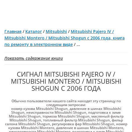
Главная
/
Каталог
/
Mitsubishi
/
Mitsubishi Pajero IV /
Mitsubishi Montero / Mitsubishi Shogun с 2006 года, книга
по ремонту в электронном виде
/
...
Показать содержание книги
СИГНАЛ MITSUBISHI PAJERO IV /
MITSUBISHI MONTERO / MITSUBISHI
SHOGUN С 2006 ГОДА
Обычно пользователи нашего сайта находят эту страницу по
следующим запросам:
номер кузова Mitsubishi Shogun
,
давление в шинах Mitsubishi
Shogun
,
неисправности Mitsubishi Shogun
,
подготовка к зиме
Mitsubishi Shogun
,
тормоза Mitsubishi Shogun
,
масляный фильтр
Mitsubishi Shogun
,
топливный фильтр Mitsubishi Shogun
,
фильр
салона Mitsubishi Shogun
,
регулировка фар Mitsubishi Shogun
,
номер
кузова Mitsubishi Montero
,
давление в шинах Mitsubishi Montero
,
неисправности Mitsubishi Montero
,
подготовка к зиме Mitsubishi