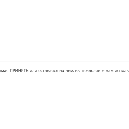
имая ПРИНЯТЬ или оставаясь на нем, вы позволяете нам исполь
ация
Партнерская
Личный кабинет
программа
исе
Мои руководств
Для
 товара
Личные данные
информационных
ные советы
Тестовое
ресурсов
руководство
льства
Для интернет-
партнеры
магазинов