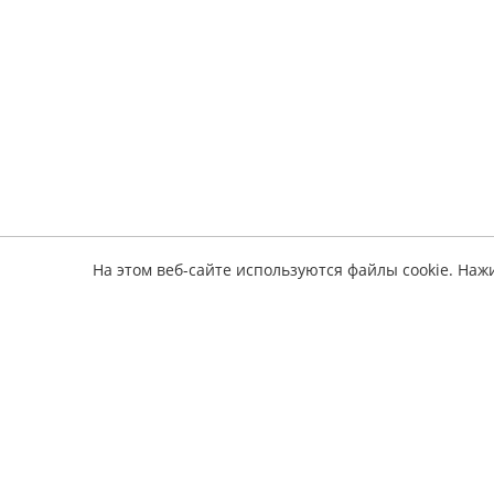
На этом веб-сайте используются файлы cookie. Наж
Информ
электронные книги по ремонту авто
О серв
Оплата
Полез
Обратная связь
Издате
Наши 
Политика конфиденциальности